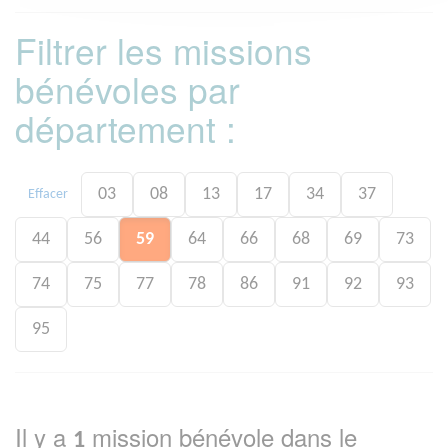
Filtrer les missions
bénévoles par
département :
03
08
13
17
34
37
Effacer
44
56
59
64
66
68
69
73
74
75
77
78
86
91
92
93
95
Il y a
mission bénévole dans le
1