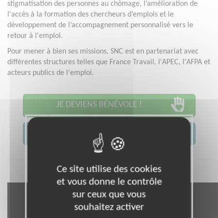
stigmatisation des personnes au chômage, l’amélioration de
l'accès à la formation des chercheurs d’emplois et le
développement de l’accompagnement personnalisé vers le
retour à l'emploi.
Pour mener à bien ses missions, SNC est en partenariat avec
différentes structures telles que France Travail, l'APEC, l'AFPA et
acteurs publics de l'emploi.
JE DEVIENS BÉNÉVOLE !
JE CONTACTE L'ASSOCIATION
Ce site utilise des cookies
et vous donne le contrôle
sur ceux que vous
souhaitez activer