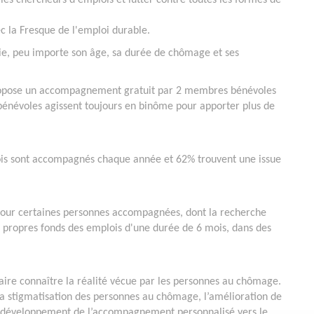
les chercheurs d'emplois et lutter contre toutes les formes de
c la Fresque de l'emploi durable.
ie, peu importe son âge, sa durée de chômage et ses
ropose un accompagnement gratuit par 2 membres bénévoles
 bénévoles agissent toujours en binôme pour apporter plus de
is sont accompagnés chaque année et 62% trouvent une issue
t, pour certaines personnes accompagnées, dont la recherche
es propres fonds des emplois d'une durée de 6 mois, dans des
faire connaître la réalité vécue par les personnes au chômage.
a stigmatisation des personnes au chômage, l’amélioration de
le développement de l’accompagnement personnalisé vers le