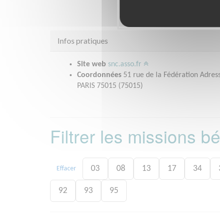
Infos pratiques
Site web
snc.asso.fr
Coordonnées
51 rue de la Fédération Adress
PARIS 75015 (75015)
Filtrer les missions 
03
08
13
17
34
Effacer
92
93
95