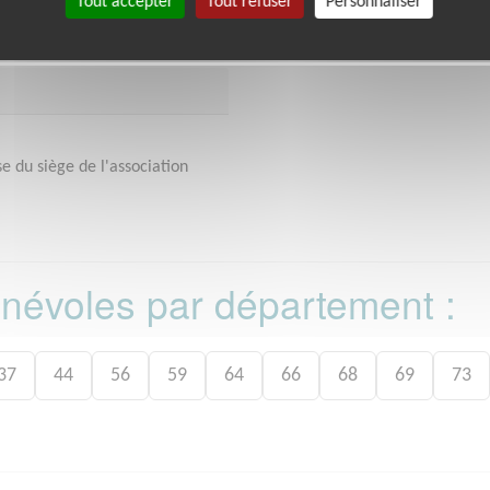
Tout accepter
Tout refuser
Personnaliser
e du siège de l'association
bénévoles par département :
37
44
56
59
64
66
68
69
73