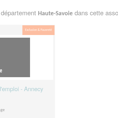
e département
dans cette asso
Haute-Savoie
Exclusion & Pauvreté
'emploi - Annecy
age