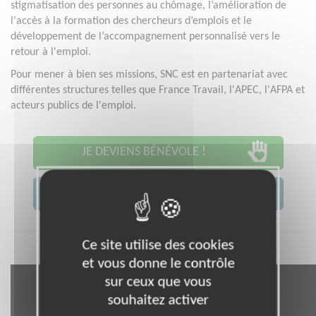
stigmatisation des personnes au chômage, l’amélioration de
l'accès à la formation des chercheurs d’emplois et le
développement de l’accompagnement personnalisé vers le
retour à l'emploi.
Pour mener à bien ses missions, SNC est en partenariat avec
différentes structures telles que France Travail, l'APEC, l'AFPA et
acteurs publics de l'emploi.
JE DEVIENS BÉNÉVOLE !
JE CONTACTE L'ASSOCIATION
Ce site utilise des cookies
et vous donne le contrôle
sur ceux que vous
souhaitez activer