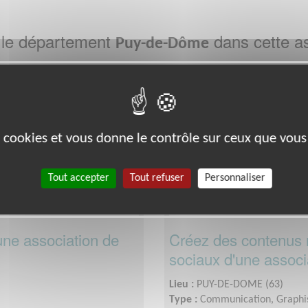
 le département
dans cette as
Puy-de-Dôme
Défense Des Droits
es cookies et vous donne le contrôle sur ceux que vous
Tout accepter
Tout refuser
Personnaliser
'une association de
Créez des contenus 
sociaux d'une associa
Lieu :
PUY-DE-DOME (63)
Type :
Communication, Graph