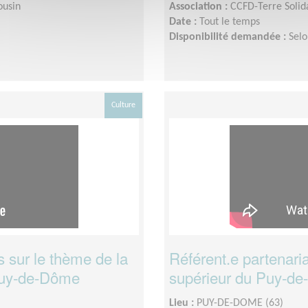
ousin
Association :
CCFD-Terre Solid
Date :
Tout le temps
Disponibilité demandée :
Selo
Culture
s sur le thème de la
Référent.e partenaria
 Puy-de-Dôme
supérieur du Puy-d
Lieu :
PUY-DE-DOME (63)