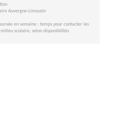
tion
aire Auvergne-Limousin
ournée en semaine : temps pour contacter les
ilieu scolaire, selon disponibilités