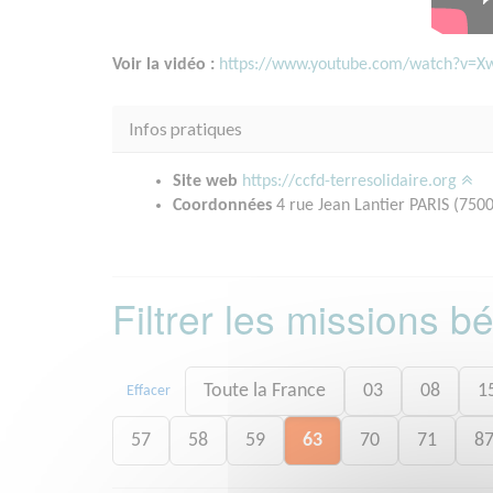
Voir la vidéo :
https://www.youtube.com/watch?v=X
Infos pratiques
Site web
https://ccfd-terresolidaire.org
Coordonnées
4 rue Jean Lantier PARIS (750
Filtrer les missions 
Toute la France
03
08
1
Effacer
57
58
59
63
70
71
8