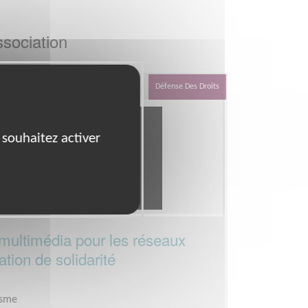
sociation
Défense Des Droits
 souhaitez activer
multimédia pour les réseaux
tion de solidarité
isme