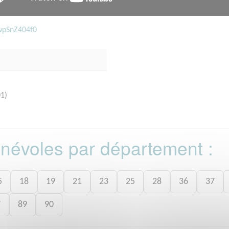
wpSnZ404f0
01)
bénévoles par département :
5
18
19
21
23
25
28
36
37
7
89
90