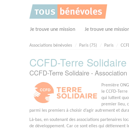
Panneau de gestion des cookies
Je trouve une mission
Je trouve une missio
Associations bénévoles
Paris (75)
Paris
CCFD
CCFD-Terre Solidaire
CCFD-Terre Solidaire - Associatio
Première ONG f
le CCFD-Terre 
qui luttent qu
premier lieu, c
parmi les premiers à choisir d’agir autrement et du
Là-bas, en soutenant des associations partenaires loca
de développement. Car ce sont elles qui détiennent les