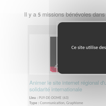
Il y a
missions bénévoles dans
5
Ce site utilise d
Animer le site internet régional d
solidarité internationale
Lieu :
PUY-DE-DOME (63)
Type :
Communication, Graphisme