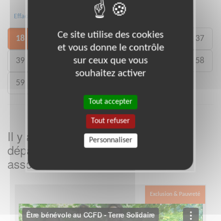
Toute la France
03
08
15
Effacer
Ce site utilise des cookies
18
19
21
23
25
28
36
37
et vous donne le contrôle
sur ceux que vous
39
41
43
45
51
54
57
58
souhaitez activer
59
63
70
71
87
89
90
Tout accepter
Tout refuser
Il y a
missions bénévoles dans le
3
Personnaliser
département
dans cette
Cher
association
Exclusion & Pauvreté