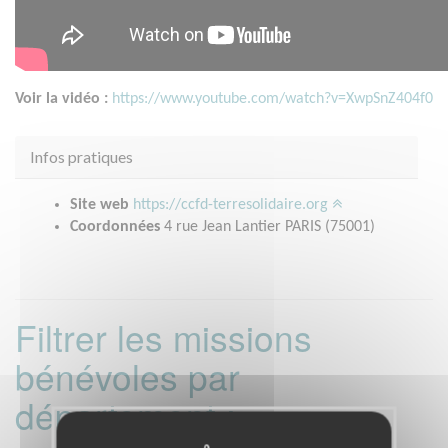
Voir la vidéo :
https://www.youtube.com/watch?v=XwpSnZ404f0
Infos pratiques
Site web
https://ccfd-terresolidaire.org
Coordonnées
4 rue Jean Lantier PARIS (75001)
Filtrer les missions
bénévoles par
département :