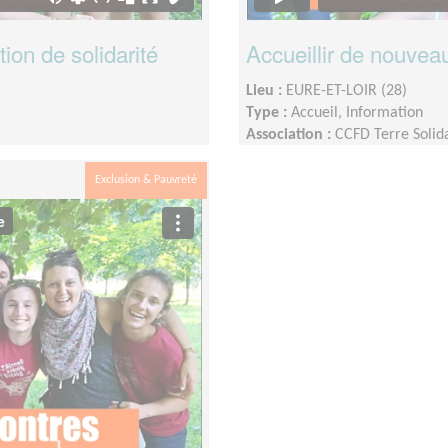
on de solidarité
Accueillir de nouvea
Lieu :
EURE-ET-LOIR (28)
Type :
Accueil, Information
Association :
CCFD Terre Solid
Date :
Tout le temps
Val-de-loire
Disponibilité demandée :
En f
Exclusion & Pauvreté
is ou plus en fonction des