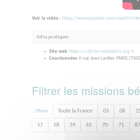
Voir la vidéo :
https://www.youtube.com/watch?v=X
Infos pratiques
Site web
https://ccfd-terresolidaire.org
Coordonnées
4 rue Jean Lantier PARIS (750
Filtrer les missions 
Toute la France
03
08
1
Effacer
57
58
59
63
70
71
8