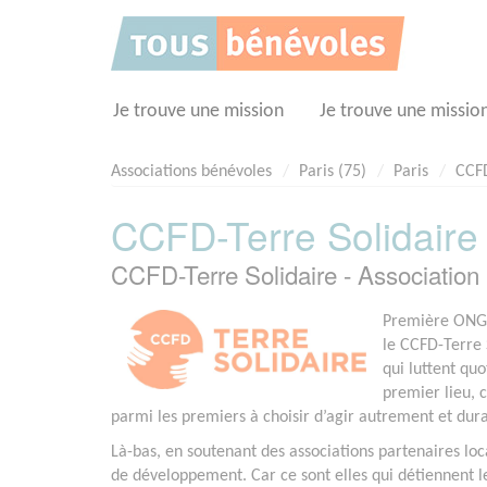
Panneau de gestion des cookies
Je trouve une mission
Je trouve une missio
Associations bénévoles
Paris (75)
Paris
CCFD
CCFD-Terre Solidaire
CCFD-Terre Solidaire - Associatio
Première ONG f
le CCFD-Terre 
qui luttent qu
premier lieu, c
parmi les premiers à choisir d’agir autrement et du
Là-bas, en soutenant des associations partenaires loca
de développement. Car ce sont elles qui détiennent les