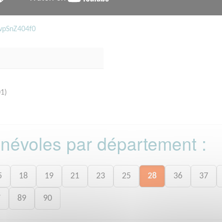
wpSnZ404f0
01)
bénévoles par département :
5
18
19
21
23
25
28
36
37
7
89
90