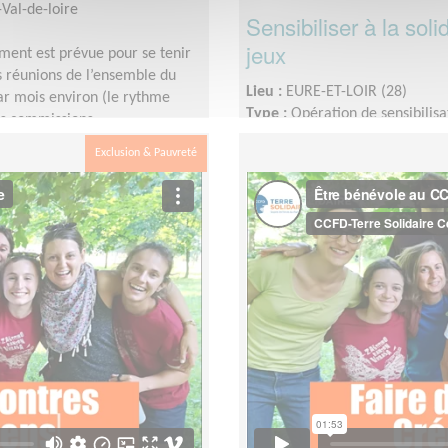
Val-de-loire
Sensibiliser à la soli
jeux
ment est prévue pour se tenir
s réunions de l’ensemble du
Lieu :
EURE-ET-LOIR (28)
par mois environ (le rythme
Type :
Opération de sensibilisa
es commissions
Association :
CCFD Terre Solid
tre les réunions de l’ensemble
Exclusion & Pauvreté
Date :
Tout le temps
Disponibilité demandée :
Quel
disponibilités.