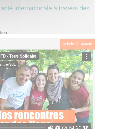
darité internationale à travers des
tion
aire Région Centre-Val-de-loire
Exclusion & Pauvreté
ques heures par mois ou plus en fonction des