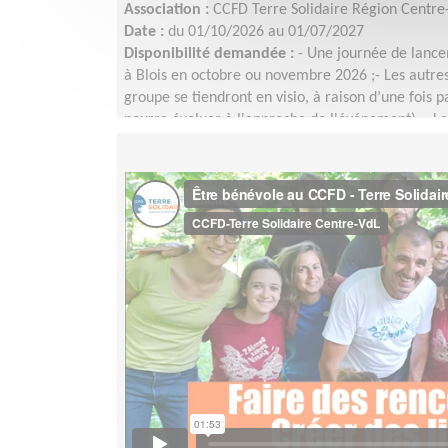
Association :
CCFD Terre Solidaire Région Centre-
Date :
du 01/10/2026 au 01/07/2027
Disponibilité demandée :
- Une journée de lance
à Blois en octobre ou novembre 2026 ;- Les autre
groupe se tiendront en visio, à raison d’une fois 
pourra évoluer à l'approche de l'événement) ;- L
(communication, logistique, etc.) se réuniront en
du groupe selon les besoins et les disponibilités.