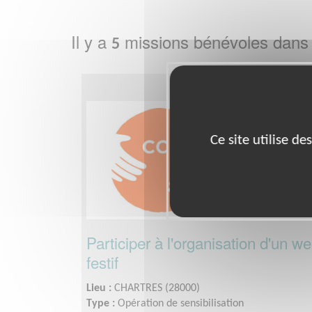
Il y a
missions bénévoles dans
5
Ce site utilise d
Participer à l'organisation d'un we
festif
Lieu :
CHARTRES (28000)
Type :
Opération de sensibilisation