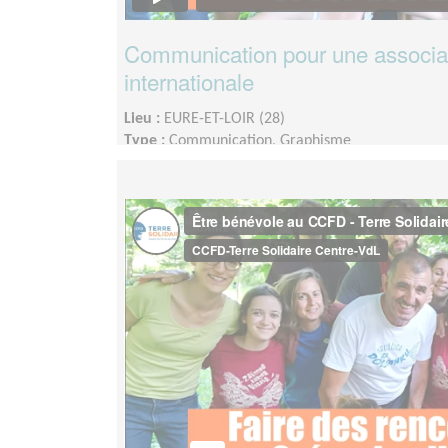
Communication pour une associati
internationale
Lieu :
EURE-ET-LOIR (28)
Type :
Communication, Graphisme
Association :
CCFD Terre Solidaire Région Centre-
Date :
Tout le temps
Disponibilité demandée :
Quelques heures par mo
disponibilités.