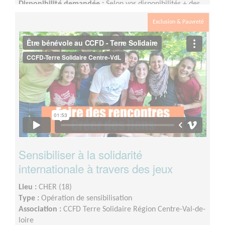
Disponibilité demandée :
Selon vos disponibilités + des
réunions d’équipes ont lieu en semaine en soirée très
Exclusion & Pauvreté
ponctuellement
Sensibiliser à la solidarité
internationale à travers des jeux
Lieu :
CHER (18)
Type :
Opération de sensibilisation
Association :
CCFD Terre Solidaire Région Centre-Val-de-
loire