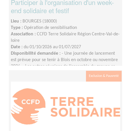
Participer à l'organisation d'un week-
end solidaire et festif
Lieu :
BOURGES (18000)
Type :
Opération de sensibilisation
Association :
CCFD Terre Solidaire Région Centre-Val-de-
loire
Date :
du 01/10/2026 au 01/07/2027
Disponibilité demandée :
- Une journée de lancement
est prévue pour se tenir à Blois en octobre ou novembre
2026 ;- Les autres réunions de l’ensemble du groupe se
tiendront en visio, à raison d’une fois par mois environ
Exclusion & Pauvreté
(le rythme pourra évoluer à l'approche de l'événement)
;- Les commissions (communication, logistique, etc.) se
réuniront entre les réunions de l’ensemble du groupe
selon les besoins et les disponibilités.