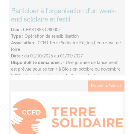
Participer à l'organisation d'un week-
end solidaire et festif
Lieu :
CHARTRES (28000)
Type :
Opération de sensibilisation
Association :
CCFD Terre Solidaire Région Centre-Val-de-
loire
Date :
du 01/10/2026 au 01/07/2027
Disponibilité demandée :
- Une journée de lancement
est prévue pour se tenir à Blois en octobre ou novembre
2026 ;- Les autres réunions de l’ensemble du groupe se
tiendront en visio, à raison d’une fois par mois environ
Exclusion & Pauvreté
(le rythme pourra évoluer à l'approche de l'événement)
;- Les commissions (communication, logistique, etc.) se
réuniront entre les réunions de l’ensemble du groupe
selon les besoins et les disponibilités.