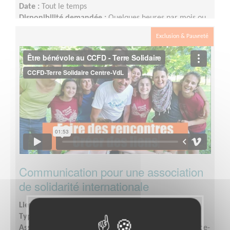
Date :
Tout le temps
Disponibilité demandée :
Quelques heures par mois ou
plus en fonction des disponibilités.
Exclusion & Pauvreté
Communication pour une association
de solidarité internationale
Lieu :
CHER (18)
Type :
Communication, Graphisme
Association :
CCFD Terre Solidaire Région Centre-Val-de-