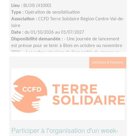
Lieu :
BLOIS (41000)
Type :
Opération de sensibilisation
Association :
CCFD Terre Solidaire Région Centre-Val-de-
loire
Date :
du 01/10/2026 au 01/07/2027
Disponibilité demandée :
- Une journée de lancement
est prévue pour se tenir à Blois en octobre ou novembre
2026 ;- Les autres réunions de l’ensemble du groupe se
tiendront en visio, à raison d’une fois par mois environ
Exclusion & Pauvreté
(le rythme pourra évoluer à l'approche de l'événement)
;- Les commissions (communication, logistique, etc.) se
réuniront entre les réunions de l’ensemble du groupe
selon les besoins et les disponibilités.
Participer à l'organisation d'un week-