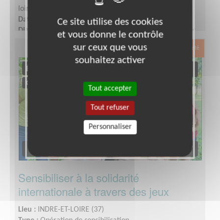
loire
Date :
Tout le temps
Ce site utilise des cookies
Disponibilité demandée :
Selon vos disponibilités + des
et vous donne le contrôle
réunions d’équipes ont lieu en semaine en soirée très
sur ceux que vous
Exclusion & Pauvreté
ponctuellement
souhaitez activer
Tout accepter
Tout refuser
Personnaliser
Sensibiliser à la solidarité
internationale à travers des jeux
Lieu :
INDRE-ET-LOIRE (37)