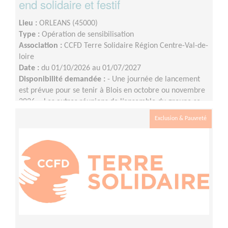
end solidaire et festif
Lieu :
ORLEANS (45000)
Type :
Opération de sensibilisation
Association :
CCFD Terre Solidaire Région Centre-Val-de-
loire
Date :
du 01/10/2026 au 01/07/2027
Disponibilité demandée :
- Une journée de lancement
est prévue pour se tenir à Blois en octobre ou novembre
2026 ;- Les autres réunions de l’ensemble du groupe se
tiendront en visio, à raison d’une fois par mois environ
Exclusion & Pauvreté
(le rythme pourra évoluer à l'approche de l'événement)
;- Les commissions (communication, logistique, etc.) se
réuniront entre les réunions de l’ensemble du groupe
selon les besoins et les disponibilités.