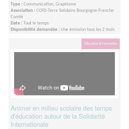
Type :
Communication, Graphisme
Association :
CCFD-Terre Solidaire Bourgogne-Franche-
Comté
Date :
Tout le temps
Disponibilité demandée :
Une émission tous les 2 mois
(à assurer en alternance avec d’autres bénévoles) =
Environ 4 h par mois, en moyenne. + 1 rencontre par
Éducation & Formation
mois avec l’équipe communication locale
Animer en milieu scolaire des temps
d'éducation autour de la Solidarité
Internationale