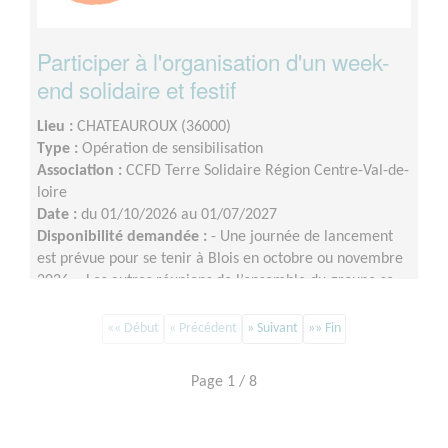
Participer à l'organisation d'un week-
end solidaire et festif
Lieu :
CHATEAUROUX (36000)
Type :
Opération de sensibilisation
Association :
CCFD Terre Solidaire Région Centre-Val-de-
loire
Date :
du 01/10/2026 au 01/07/2027
Disponibilité demandée :
- Une journée de lancement
est prévue pour se tenir à Blois en octobre ou novembre
2026 ;- Les autres réunions de l’ensemble du groupe se
tiendront en visio, à raison d’une fois par mois environ
(le rythme pourra évoluer à l'approche de l'événement)
«« Début
« Précédent
» Suivant
»» Fin
;- Les commissions (communication, logistique, etc.) se
réuniront entre les réunions de l’ensemble du groupe
Page 1 / 8
selon les besoins et les disponibilités.