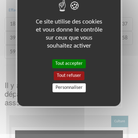
Toute la France
03
08
15
Effacer
Ce site utilise des cookies
18
19
21
23
25
28
36
37
et vous donne le contrôle
sur ceux que vous
39
41
43
45
51
54
57
58
souhaitez activer
59
63
70
71
87
89
90
Tout accepter
Tout refuser
Il y a
missions bénévoles dans le
3
Personnaliser
département
dans cette
Allier
association
Culture