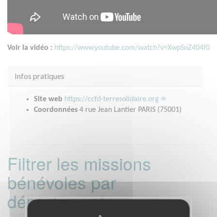
Voir la vidéo :
https://www.youtube.com/watch?v=XwpSnZ404f0
Infos pratiques
Site web
https://ccfd-terresolidaire.org
Coordonnées
4 rue Jean Lantier PARIS (75001)
Filtrer les missions
bénévoles par
département :