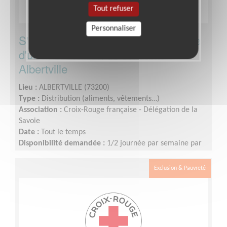
Tout refuser
Personnaliser
S'investir dans une boutique solidaire
d'une association de solidarité à
Albertville
Lieu :
ALBERTVILLE (73200)
Type :
Distribution (aliments, vêtements…)
Association :
Croix-Rouge française - Délégation de la
Savoie
Date :
Tout le temps
Disponibilité demandée :
1/2 journée par semaine par
exemple
Exclusion & Pauvreté