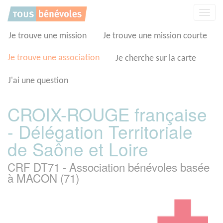
Panneau de gestion des cookies
Affic
la
navig
Je trouve une mission
Je trouve une mission courte
Je trouve une association
Je cherche sur la carte
J'ai une question
CROIX-ROUGE française
- Délégation Territoriale
de Saône et Loire
CRF DT71 - Association bénévoles basée
à MACON (71)