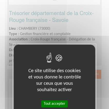
Trésorier départemental de la Croix-
Rouge française - Savoie
Lieu :
CHAMBERY (73000)
Type :
Gestion financière et comptable
Association :
Croix-Rouge française - Délégation de la
Savoie
Date :
Tout le temps
Disponibilité demandée :
1/2 journée par semaine en
présentiel dans les locaux, le reste peut se faire en
télébénévolat.
Ce site utilise des cookies
Exclusion & Pauvreté
et vous donne le contrôle
sur ceux que vous
souhaitez activer
Tout accepter