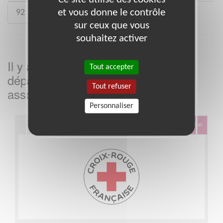
et vous donne le contrôle
92
93
988
sur ceux que vous
souhaitez activer
Il y a
missions bénévoles dans le
3
Tout accepter
département
dans cette
Eure
Tout refuser
association
Personnaliser
Éducation & Formation