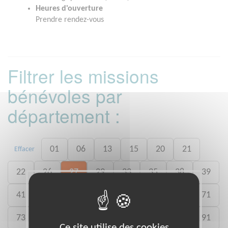
Heures d'ouverture
Prendre rendez-vous
Filtrer les missions
bénévoles par
département :
01
06
13
15
20
21
Effacer
22
26
27
29
33
35
38
39
41
46
49
50
54
59
61
71
73
75
77
78
80
88
89
91
Ce site utilise des cookies