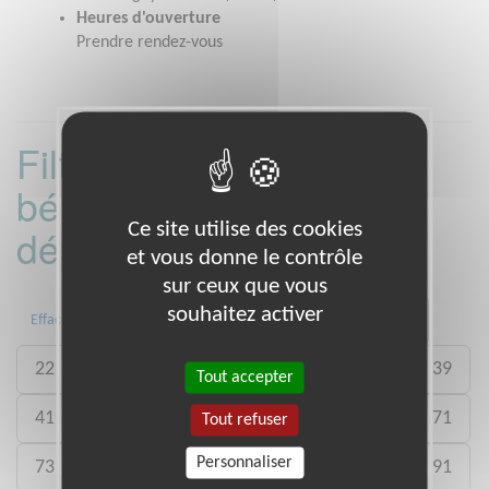
Heures d'ouverture
Prendre rendez-vous
Filtrer les missions
bénévoles par
Ce site utilise des cookies
département :
et vous donne le contrôle
sur ceux que vous
souhaitez activer
01
06
13
15
20
21
Effacer
22
26
27
29
33
35
38
39
Tout accepter
41
46
49
50
54
59
61
71
Tout refuser
Personnaliser
73
75
77
78
80
88
89
91