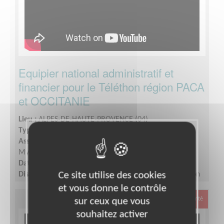
Equipier national administratif et
financier pour le Téléthon région PACA
et OCCITANIE
Lieu :
ALPES-DE-HAUTE-PROVENCE (04)
Type :
Gestion financière et comptable
Association :
Association Française contre les
Myopathies - Siège
Date :
Tout le temps
Ce site utilise des cookies
Disponibilité demandée :
De 3 à 6 h par semaine selon
la période
et vous donne le contrôle
Santé
sur ceux que vous
souhaitez activer