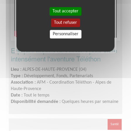
Tout accepter
Tout refuser
Personnaliser
Equipier auprès des écoles pour vivre
intensément l'aventure Téléthon
Lieu :
ALPES-DE-HAUTE-PROVENCE (04)
Type :
Développement, Fonds, Partenariats
Association :
AFM - Coordination Téléthon - Alpes de
Haute-Provence
Date :
Tout le temps
Disponibilité demandée :
Quelques heures par semaine
Santé