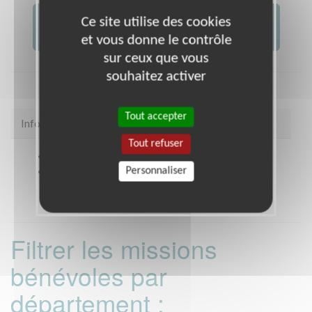
JE FAIS UN DON À
Ce site utilise des cookies
AFM -...
et vous donne le contrôle
sur ceux que vous
souhaitez activer
Tout accepter
Infos pratiques
Tout refuser
Site web
coordination.telethon.fr/coo/059H/
Personnaliser
Coordonnées
38 rue d'Hirson DOUAI (59500)
Filtrer les missions
bénévoles par
département :