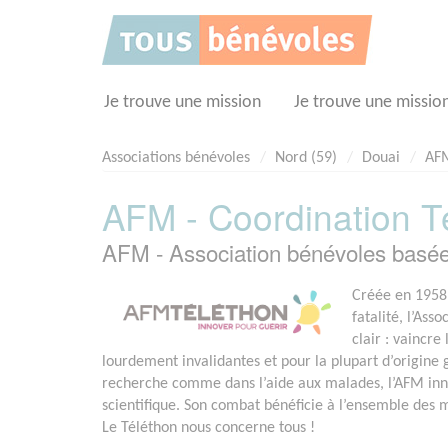
Panneau de gestion des cookies
Je trouve une mission
Je trouve une missio
Associations bénévoles
Nord (59)
Douai
AFM
AFM - Coordination Té
AFM - Association bénévoles basé
Créée en 1958 
fatalité, l’Ass
clair : vaincr
lourdement invalidantes et pour la plupart d’origine
recherche comme dans l’aide aux malades, l’AFM in
scientifique. Son combat bénéficie à l’ensemble des
Le Téléthon nous concerne tous !