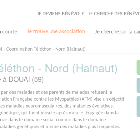
JE DEVIENS BÉNÉVOLE
JE CHERCHE DES BÉNÉV
Je trouve une association
n courte
Je cherche sur la ca
 - Coordination Téléthon - Nord (Hainaut)
léthon - Nord (Hainaut)
e à DOUAI (59)
par des malades et des parents de malades refusant la
ociation Française contre les Myopathies (AFM) vise un objectif
e les maladies neuromusculaires, des maladies évolutives,
 génétique, qui tuent muscle après muscle. Engagée dans la
nove dans le domaine social comme dans le domaine
 maladies génétiques et même des maladies plus fréquentes.