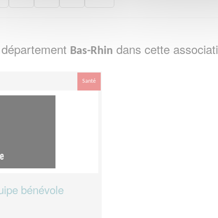
e département
dans cette associat
Bas-Rhin
Santé
uipe bénévole