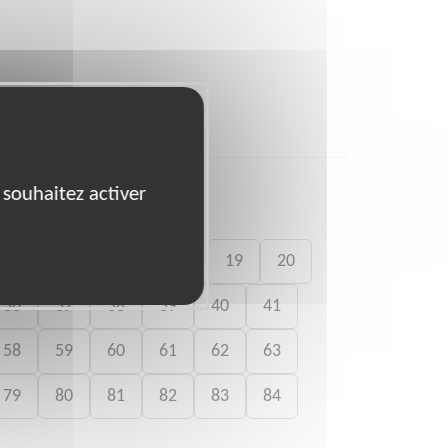
 souhaitez activer
15
16
17
18
19
20
36
37
38
39
40
41
58
59
60
61
62
63
79
80
81
82
83
84