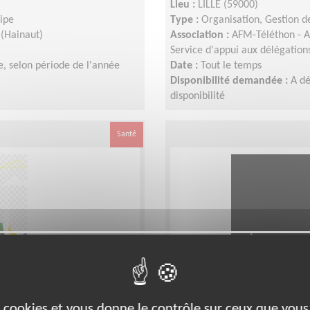
Lieu :
LILLE (59000)
uipe
Type :
Organisation, Gestion d
 (Hainaut)
Association :
AFM-Téléthon - A
Service d'appui aux délégation
, selon période de l'année
Date :
Tout le temps
Disponibilité demandée :
A dé
disponibilité
Santé
x loisirs de
Equipier Régional Pô
es cookies et vous donne le contrôle sur ceux que vous