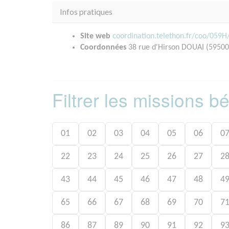
Infos pratiques
Site web
coordination.telethon.fr/coo/059H
Coordonnées
38 rue d'Hirson DOUAI (59500
Filtrer les missions 
01
02
03
04
05
06
0
22
23
24
25
26
27
2
43
44
45
46
47
48
4
65
66
67
68
69
70
7
86
87
89
90
91
92
9