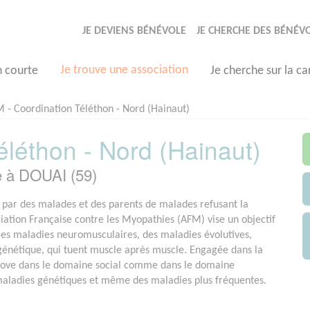
JE DEVIENS BÉNÉVOLE
JE CHERCHE DES BÉNÉV
Je trouve une association
n courte
Je cherche sur la ca
 - Coordination Téléthon - Nord (Hainaut)
léthon - Nord (Hainaut)
e à DOUAI (59)
par des malades et des parents de malades refusant la
ociation Française contre les Myopathies (AFM) vise un objectif
e les maladies neuromusculaires, des maladies évolutives,
 génétique, qui tuent muscle après muscle. Engagée dans la
nove dans le domaine social comme dans le domaine
 maladies génétiques et même des maladies plus fréquentes.