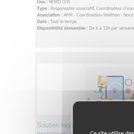
Lieu :
NORD (59)
Type :
Responsable associatif, Coordinateur d'éq
Association :
AFM - Coordination Téléthon - Nord
Date :
Tout le temps
Disponibilité demandée :
De 6 à 12h par semaine
Soutien logistique pour l'accès au
personnes malades
Ce site utilise d