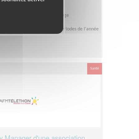
on
aise contre les Myopathies - Siège
ron 6h par semaine selon les périodes de l'année
Santé
y Manager d'une association