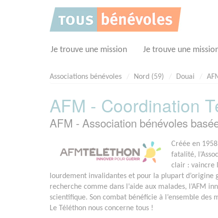
Panneau de gestion des cookies
Je trouve une mission
Je trouve une missio
Associations bénévoles
Nord (59)
Douai
AFM
AFM - Coordination Té
AFM - Association bénévoles basé
Créée en 1958 
fatalité, l’Ass
clair : vaincr
lourdement invalidantes et pour la plupart d’origine
recherche comme dans l’aide aux malades, l’AFM in
scientifique. Son combat bénéficie à l’ensemble des
Le Téléthon nous concerne tous !