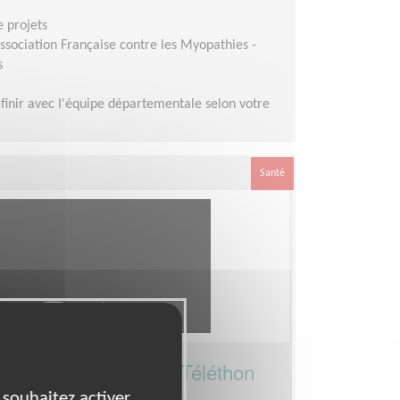
e projets
ssociation Française contre les Myopathies -
s
finir avec l'équipe départementale selon votre
Santé
le Formation pour le Téléthon
 souhaitez activer