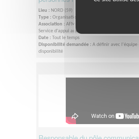
Lieu :
NORD (59)
Type :
Organisation, Gestion de projets
Association :
AFM-Téléthon - Association Français
Service d'appui aux délégations
Date :
Tout le temps
Disponibilité demandée :
A définir avec l'équip
disponibilité
Responsable du pôle communicat