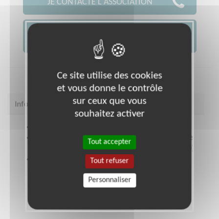
JE CONTACTE L'ASSOCIATION
JE FAIS UN DON À
AFM -...
Ce site utilise des cookies
et vous donne le contrôle
sur ceux que vous
Infos pratiques
souhaitez activer
Site web
coordination.telethon.fr/coo/0540/
Coordonnées
SRAI- Immeuble Les Roitelets 6 Rue
Tout accepter
du Luxembourg VANDOEUVRE LES NANCY (54500)
Ouvrir le plan d'accès
Tout refuser
Personnaliser