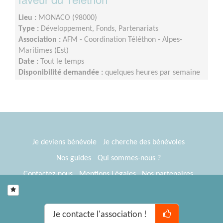
Lieu :
MONACO (98000)
Type :
Développement, Fonds, Partenariats
Association :
AFM - Coordination Téléthon - Alpes-
Maritimes (Est)
Date :
Tout le temps
Disponibilité demandée :
quelques heures par semaine
Je deviens bénévole
Je cherche des bénévoles
Nos guides
Qui sommes-nous ?
Contactez-nous
Mentions Légales
Nos partenaires
Espace presse
® Tous Bénévoles 2012-2026
Webkast
Je contacte l'association !