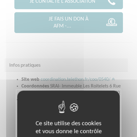
JE CONTACTE L'ASSOCIATION
JE FAIS UN DON À
AFM -...
Infos pratiques
Site web
coordination.telethon.fr/coo/0540/
Coordonnées
SRAI- Immeuble Les Roitelets 6 Rue
du Luxembourg VANDOEUVRE LES NANCY (54500)
Ouvrir le plan d'accès
Ce site utilise des cookies
et vous donne le contrôle