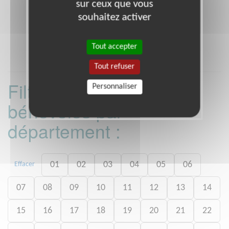
sur ceux que vous
souhaitez activer
Tout accepter
Tout refuser
Filtrer les missions
Personnaliser
bénévoles par
département :
01
02
03
04
05
06
Effacer
07
08
09
10
11
12
13
14
15
16
17
18
19
20
21
22