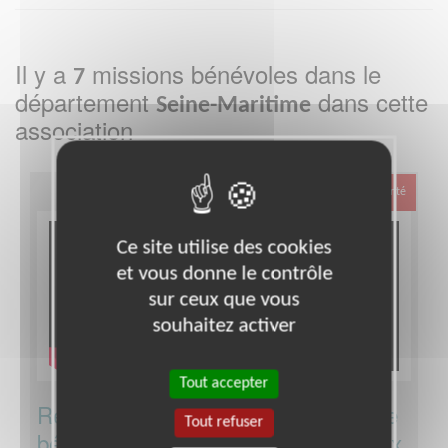
Il y a
missions bénévoles dans le
7
département
dans cette
Seine-Maritime
association
Santé
Ce site utilise des cookies
et vous donne le contrôle
sur ceux que vous
souhaitez activer
Tout accepter
Responsable départemental d’équipe
Tout refuser
bénévole d'une association d'aide aux