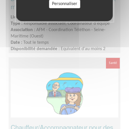
Personnaliser
malades
Lieu :
SEINE-MARITIME (76)
Type :
Responsable associatif, Coordinateur d'équipe
Association :
AFM - Coordination Téléthon - Seine-
Maritime (Ouest)
Date :
Tout le temps
Disponibilité demandée :
Equivalent d'au moins 2
journées par semaine, selon période de l'année
Santé
Chauffeur/Accompagnateur pour des