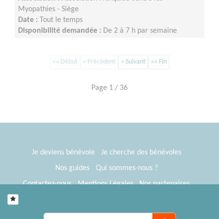
Myopathies - Siège
Date :
Tout le temps
Disponibilité demandée :
De 2 à 7 h par semaine
«« Début
« Précédent
» Suivant
»» Fin
Page 1 / 36
Je deviens bénévole
Je cherche des bénévoles
Nos guides
Qui sommes-nous ?
Contactez-nous
Mentions Légales
Nos partenaires
Espace presse
® Tous Bénévoles 2012-2026
Webkast