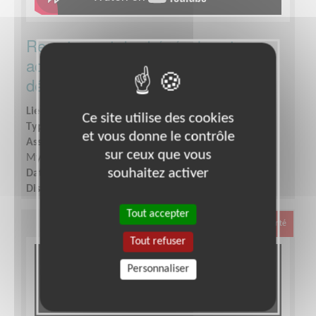
Recrutement des bénévoles et
accompagnement des équipes
départementales du Téléthon (23)
Lieu :
CREUSE (23)
Ce site utilise des cookies
Type :
Ressources Humaines
et vous donne le contrôle
Association :
Association Française contre les
sur ceux que vous
Myopathies - Siège
souhaitez activer
Date :
Tout le temps
Disponibilité demandée :
De 2 à 7 h par semaine
Tout accepter
Santé
Tout refuser
Personnaliser