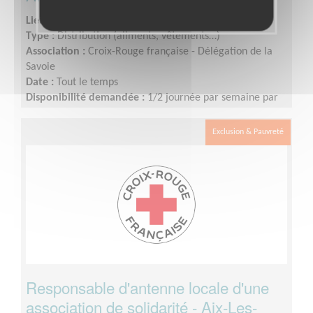
Lieu :
ALBERTVILLE (73200)
Type :
Distribution (aliments, vêtements…)
Association :
Croix-Rouge française - Délégation de la
Savoie
Date :
Tout le temps
Disponibilité demandée :
1/2 journée par semaine par
exemple
Exclusion & Pauvreté
Responsable d'antenne locale d'une
association de solidarité - Aix-Les-