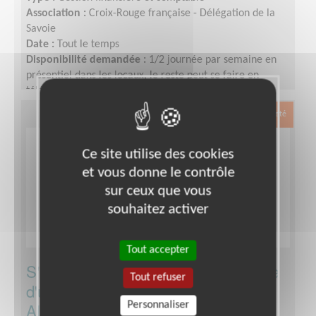
Association :
Croix-Rouge française - Délégation de la
Savoie
Date :
Tout le temps
Disponibilité demandée :
1/2 journée par semaine en
présentiel dans les locaux, le reste peut se faire en
télébénévolat.
Exclusion & Pauvreté
Ce site utilise des cookies
et vous donne le contrôle
sur ceux que vous
souhaitez activer
Tout accepter
S'investir dans une boutique solidaire
Tout refuser
d'une association de solidarité à
Albertville
Personnaliser