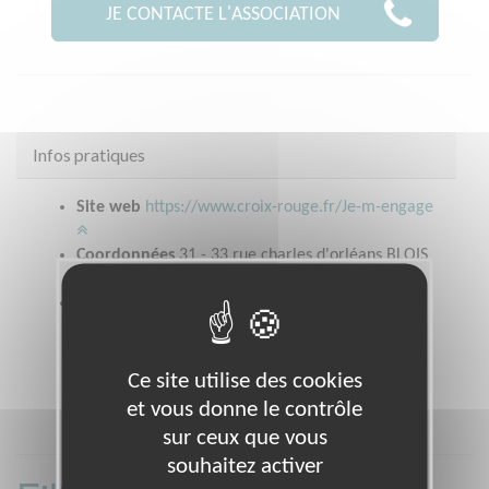
JE CONTACTE L'ASSOCIATION
Infos pratiques
Site web
https://www.croix-rouge.fr/Je-m-engage
Coordonnées
31 - 33 rue charles d'orléans BLOIS
(41000)
Heures d'ouverture
Accueil et orientation du lundi au vendredi de
14h00 à 16h30Vente vestiboutique : mardi,
mercredi et vendredi de 14h30 à 16h30
Ce site utilise des cookies
et vous donne le contrôle
sur ceux que vous
souhaitez activer