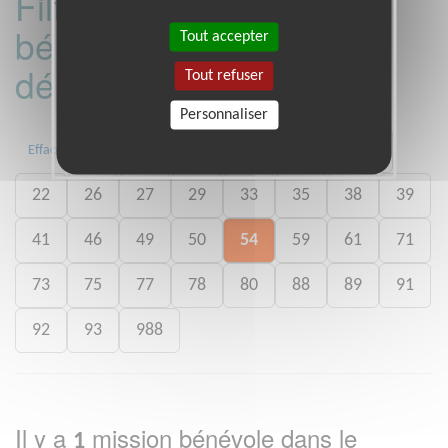
Filtrer les missions
bénévoles par
Tout accepter
département :
Tout refuser
Personnaliser
01
06
13
15
20
21
Effacer
22
26
27
29
33
35
38
39
41
46
49
50
54
59
61
71
73
75
77
78
80
88
89
91
92
93
988
Il y a
mission bénévole dans le
1