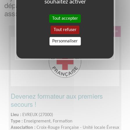
souhaitez activer
département
dans cette
Eure
association
Tout accepter
Tout refuser
Éducation & Formation
Personnaliser
Devenez formateur aux premiers
secours !
Lieu :
EVREUX (27000)
Type :
Enseignement, Formation
Association :
Croix-Rouge Française - Unité locale Évreux