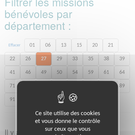
Filtrer les missions
bénévoles par
département :
01
06
13
15
20
21
Effacer
22
26
27
29
33
35
38
39
41
46
49
50
54
59
61
64
71
73
75
77
78
80
88
89
91
92
93
988
Ce site utilise des cookies
et vous donne le contrôle
sur ceux que vous
Il y a
missions bénévoles dans le
3