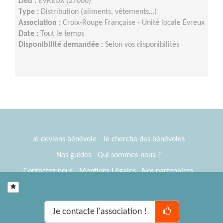
Lieu :
EVREUX (27000)
Type :
Distribution (aliments, vêtements…)
Association :
Croix-Rouge Française - Unité locale Évreux
Date :
Tout le temps
Disponibilité demandée :
Selon vos disponibilités
Je deviens bénévole
Je cherche des bénévoles
Nos guides
Qui sommes-nous ?
Contactez-nous
Mentions Légales
Nos partenaires
Espace presse
® Tous Bénévoles 2012-2026
Webkast
Je contacte l'association !