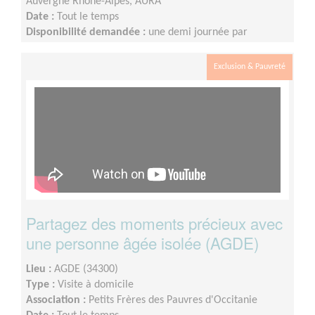
Auvergne Rhône-Alpes, AURA
Date :
Tout le temps
Disponibilité demandée :
une demi journée par
quinzaine
Exclusion & Pauvreté
Partagez des moments précieux avec
une personne âgée isolée (AGDE)
Lieu :
AGDE (34300)
Type :
Visite à domicile
Association :
Petits Frères des Pauvres d'Occitanie