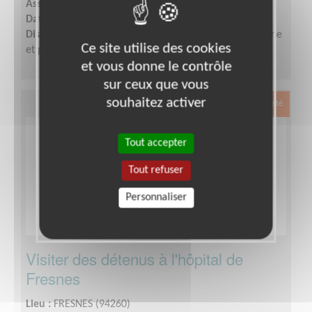
Association :
Petits Frères des Pauvres d'Occitanie
Date :
Tout le temps
Disponibilité demandée :
Quelques heures par semaine
Ce site utilise des cookies
et participation aux réunions d'équipe.
et vous donne le contrôle
sur ceux que vous
souhaitez activer
Exclusion & Pauvreté
Tout accepter
Tout refuser
Personnaliser
Visiter des détenus à l'hôpital de
Fresnes
Lieu :
FRESNES (94260)