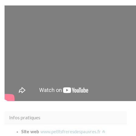
Infos pratiques
Site web
www.petitsfreresdespauvres.fr