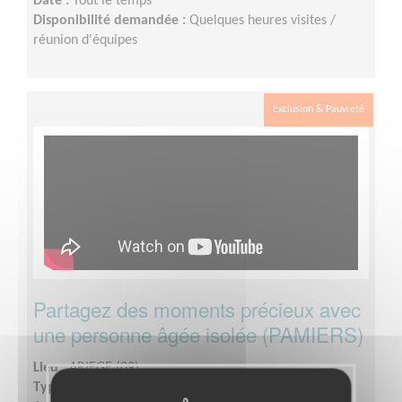
Date :
Tout le temps
Disponibilité demandée :
Quelques heures visites /
réunion d'équipes
Exclusion & Pauvreté
Partagez des moments précieux avec
une personne âgée isolée (PAMIERS)
Lieu :
ARIEGE (09)
Type :
Visite à domicile