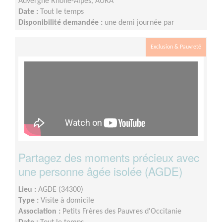
Auvergne Rhône-Alpes, AURA
Date :
Tout le temps
Disponibilité demandée :
une demi journée par
quinzaine
Exclusion & Pauvreté
Partagez des moments précieux avec
une personne âgée isolée (AGDE)
Lieu :
AGDE (34300)
Type :
Visite à domicile
Association :
Petits Frères des Pauvres d'Occitanie