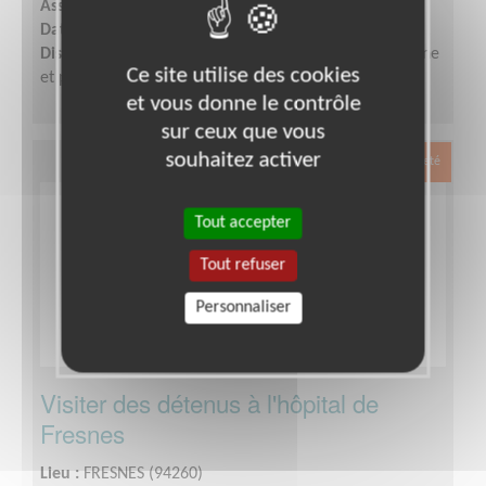
Association :
Petits Frères des Pauvres d'Occitanie
Date :
Tout le temps
Disponibilité demandée :
Quelques heures par semaine
Ce site utilise des cookies
et participation aux réunions d'équipe.
et vous donne le contrôle
sur ceux que vous
souhaitez activer
Exclusion & Pauvreté
Tout accepter
Tout refuser
Personnaliser
Visiter des détenus à l'hôpital de
Fresnes
Lieu :
FRESNES (94260)