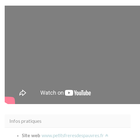
Infos pratiques
Site web
www.petitsfreresdespauvres.fr