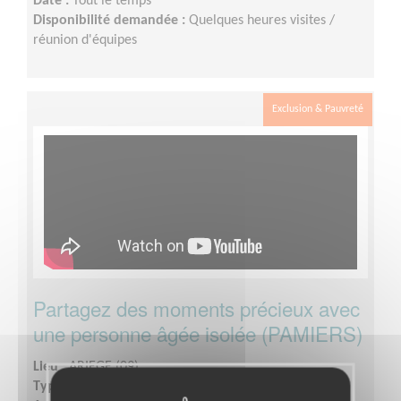
Date :
Tout le temps
Disponibilité demandée :
Quelques heures visites /
réunion d'équipes
Exclusion & Pauvreté
Partagez des moments précieux avec
une personne âgée isolée (PAMIERS)
Lieu :
ARIEGE (09)
Type :
Visite à domicile