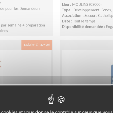
e
Lieu :
MOULINS (03000)
aide pour les Demandeurs
Type :
Développement, Fonds, 
Association :
Secours Catholiqu
Date :
Tout le temps
s par semaine + préparation
Disponibilité demandée :
Enga
aines
Exclusion & Pauvreté
tion digne (aide
Intégrez l'équipe co
qualité) !
d'une association de s
es cookies et vous donne le contrôle sur ceux que vous