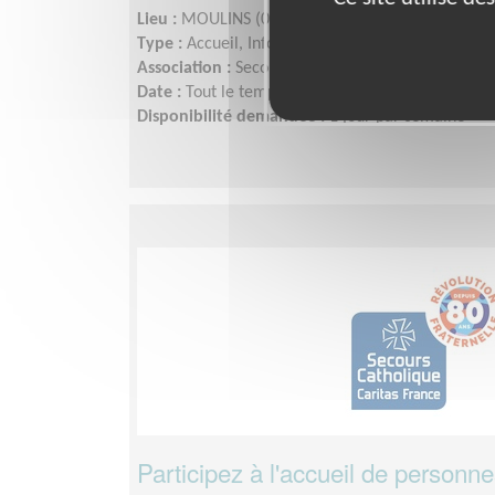
Lieu :
MOULINS (03000)
Type :
Accueil, Information
Association :
Secours Catholique Allier
Date :
Tout le temps
Disponibilité demandée :
1 jour par semaine
Participez à l'accueil de personn