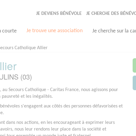
JE DEVIENS BÉNÉVOLE
JE CHERCHE DES BÉNÉV
Je trouve une association
n courte
Je cherche sur la ca
Secours Catholique Allier
lier
ULINS (03)
r, au Secours Catholique - Caritas France, nous agissons pour
a pauvreté et les inégalités.
bénévoles s'engagent aux côtés des personnes défavorisées et
ce.
ant dans nos actions, en les encourageant à exprimer leurs
savoirs, nous leur rendons leur place dans la société et