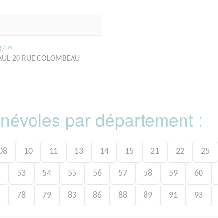
rg/
PAUL 20 RUE COLOMBEAU
bénévoles par département :
08
10
11
13
14
15
21
22
25
1
53
54
55
56
57
58
59
60
7
78
79
83
86
88
89
91
93