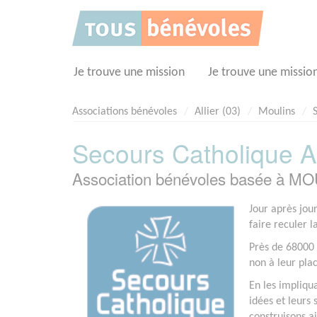
Panneau de gestion des cookies
Je trouve une mission
Je trouve une missio
Associations bénévoles
Allier (03)
Moulins
Secours Catholique Al
Association bénévoles basée à MO
Jour après jou
faire reculer l
Près de 68000 
non à leur pla
En les impliqu
idées et leurs 