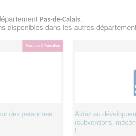
e département
.
Pas-de-Calais
ns disponibles dans les autres départemen
Éducation & Formation
pour des personnes
Aidez au développem
(subventions, mécéna
!