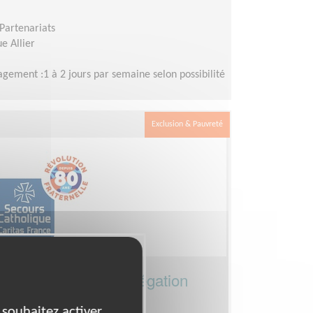
Partenariats
e Allier
gement :1 à 2 jours par semaine selon possibilité
Exclusion & Pauvreté
mmunication de la délégation
olidarité !
 souhaitez activer