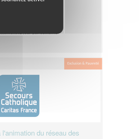
isme
e Allier
agement :1 jour par semaine
Exclusion & Pauvreté
 à l'animation du réseau des