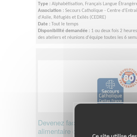
Type :
Alphabétisation, Français Langue Étrangèr
Association :
Secours Catholique - Centre d'Entr
d'Asile, Réfugiés et Exilés (CEDRE)
Date :
Tout le temps
Disponibilité demandée :
1 ou deux fois 2 heure
des ateliers et réunions d'équipe toutes les 6 sem
Devenez facilitateur de l'alimenta
alimentaire de produits locaux, de 
Ce site utilise d