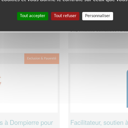
Lieu :
MOULINS (03000)
Type :
Communication, Graph
Tout accepter
Tout refuser
Personnaliser
Association :
Secours Catholiqu
Date :
Tout le temps
Disponibilité demandée :
Eng
Exclusion & Pauvreté
es à Dompierre pour
Facilitateur, soutien