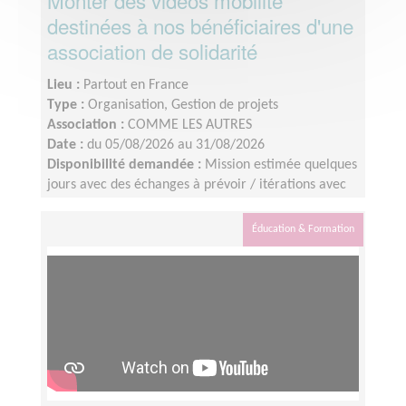
Monter des vidéos mobilité
destinées à nos bénéficiaires d'une
association de solidarité
Lieu :
Partout en France
Type :
Organisation, Gestion de projets
Association :
COMME LES AUTRES
Date :
du 05/08/2026 au 31/08/2026
Disponibilité demandée :
Mission estimée quelques
jours avec des échanges à prévoir / itérations avec
l’équipe interne.Tournage des vidéos : les 8 - 9 juillet
2026Identification du profil : idéalement avant le 10
Éducation & Formation
juillet 2026Montage : à finaliser d’ici la fin août