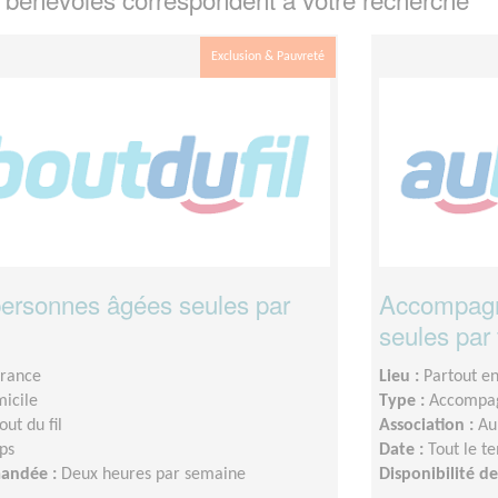
Exclusion & Pauvreté
 personnes âgées seules par
Accompagn
seules par
France
Lieu :
Partout e
micile
Type :
Accompag
out du fil
Association :
Au
ps
Date :
Tout le t
mandée :
Deux heures par semaine
Disponibilité 