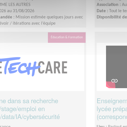
ME LES AUTRES
Association :
Au
026 au 31/08/2026
Date :
Tout le t
mandée :
Mission estimée quelques jours avec
Disponibilité 
voir / itérations avec l’équipe
s vidéos : les 8 - 9 juillet 2026Identification
ment avant le 10 juillet 2026Montage : à
Éducation & Formation
n août
une dans sa recherche
Enseigneme
/stage/emploi en
lycée prép
/data/IA/cybersécurité
(correspon
France
Lieu :
Partout e