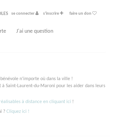
OLES
se connecter
s'inscrire
faire un don
rte
J'ai une question
bénévole n'importe où dans la ville !
à Saint-Laurent-du-Maroni pour les aider dans leurs
éalisables à distance en cliquant ici
!
ni ?
Cliquez ici !