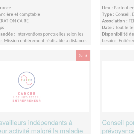
France
Lieu :
Partout e
ancière et comptable
Type :
Conseil, 
ERATION CAIRE
Association :
FE
ps
Date :
Tout le t
mandée :
Interventions ponctuelles selon les
Disponibilité 
e. Mission entièrement réalisable à distance.
besoins. Entière
Santé
availleurs indépendants à
Conseil po
eur activité malgré la maladie
prévoyances