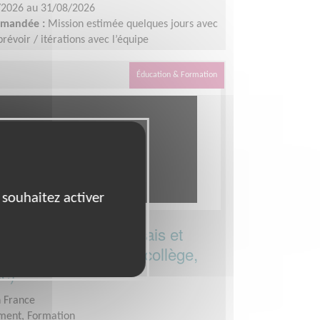
/2026 au 31/08/2026
demandée :
Mission estimée quelques jours avec
révoir / itérations avec l’équipe
des vidéos : les 8 - 9 juillet 2026. Identification
lement avant le 10 juillet 2026. Montage : à
Éducation & Formation
fin août.
 souhaitez activer
nt à distance : français et
ise à niveau, niveau collège,
ée)
n France
ment, Formation