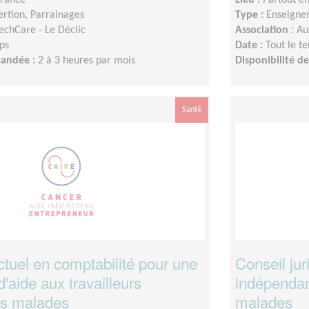
sertion, Parrainages
Type :
Enseigne
chCare - Le Déclic
Association :
Au
ps
Date :
Tout le t
mandée :
2 à 3 heures par mois
Disponibilité 
Santé
tuel en comptabilité pour une
Conseil jur
d'aide aux travailleurs
indépendant
ts malades
malades