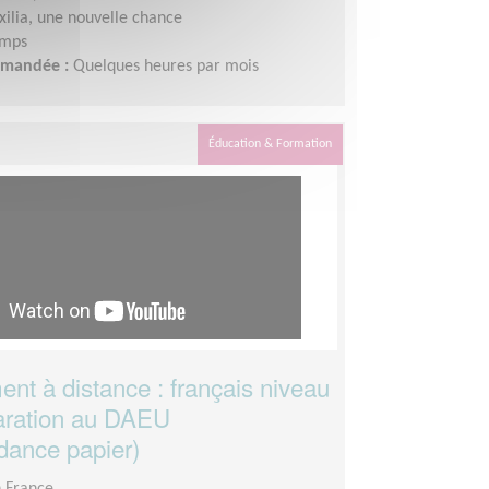
xilia, une nouvelle chance
emps
demandée :
Quelques heures par mois
Éducation & Formation
nt à distance : français niveau
aration au DAEU
dance papier)
n France