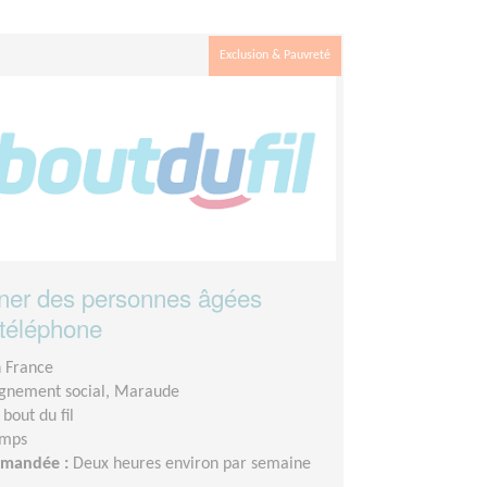
Exclusion & Pauvreté
er des personnes âgées
 téléphone
n France
nement social, Maraude
 bout du fil
emps
demandée :
Deux heures environ par semaine