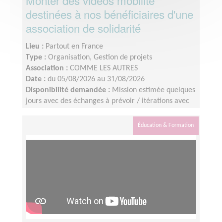
Monter des vidéos mobilité
destinées à nos bénéficiaires d'une
association de solidarité
Lieu :
Partout en France
Type :
Organisation, Gestion de projets
Association :
COMME LES AUTRES
Date :
du 05/08/2026 au 31/08/2026
Disponibilité demandée :
Mission estimée quelques
jours avec des échanges à prévoir / itérations avec
l’équipe interne.Tournage des vidéos : les 8 - 9 juillet
2026Identification du profil : idéalement avant le 10
Éducation & Formation
juillet 2026Montage : à finaliser d’ici la fin août