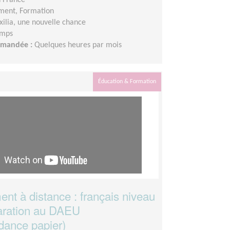
ment, Formation
xilia, une nouvelle chance
emps
demandée :
Quelques heures par mois
Éducation & Formation
nt à distance : français niveau
aration au DAEU
dance papier)