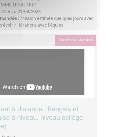
MME LES AUTRES
/2026 au 31/08/2026
demandée :
Mission estimée quelques jours avec
révoir / itérations avec l’équipe
des vidéos : les 8 - 9 juillet 2026. Identification
lement avant le 10 juillet 2026. Montage : à
Éducation & Formation
fin août.
nt à distance : français et
ise à niveau, niveau collège,
ée)
n France