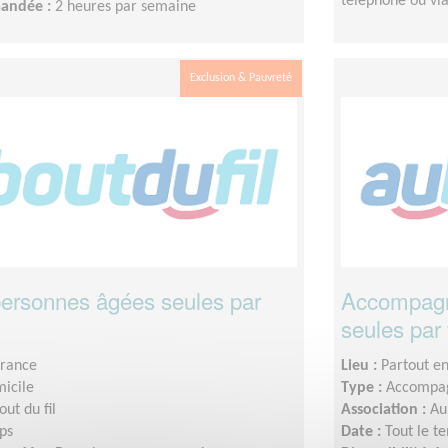
téléphone ou vi
mandée :
2 heures par semaine
Exclusion & Pauvreté
 personnes âgées seules par
Accompagn
seules par
France
Lieu :
Partout e
micile
Type :
Accompag
out du fil
Association :
Au
ps
Date :
Tout le t