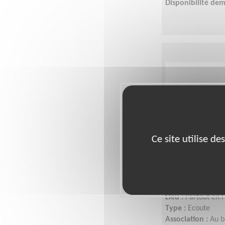
Disponibilité de
Ce site utilise d
Bavarder av
seules par 
Lieu :
Partout en 
Type :
Ecoute
Association :
Au b