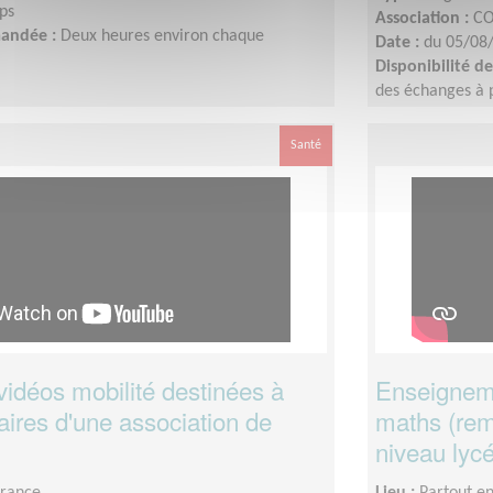
ps
Association :
CO
mandée :
Deux heures environ chaque
Date :
du 05/08
Disponibilité 
des échanges à p
interne.Tournage 
du profil : idéa
Santé
finaliser d’ici la 
vidéos mobilité destinées à
Enseigneme
aires d'une association de
maths (rem
niveau lyc
France
Lieu :
Partout e