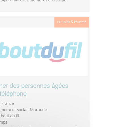
a Agora avec les membres du réseau
Exclusion & Pauvreté
er des personnes âgées
 téléphone
n France
nement social, Maraude
 bout du fil
emps