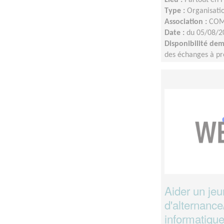
Type :
Organisatio
Association :
COM
Date :
du 05/08/2
Disponibilité de
des échanges à pré
interne.Tournage de
du profil : idéale
finaliser d’ici la fi
Aider un je
d'alternance
informatique