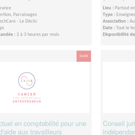
France
Lieu :
Partout e
sertion, Parrainages
Type :
Enseigne
chCare - Le Déclic
Association :
Au
ps
Date :
Tout le t
mandée :
2 à 3 heures par mois
Disponibilité 
Santé
tuel en comptabilité pour une
Conseil jur
d'aide aux travailleurs
indépendant