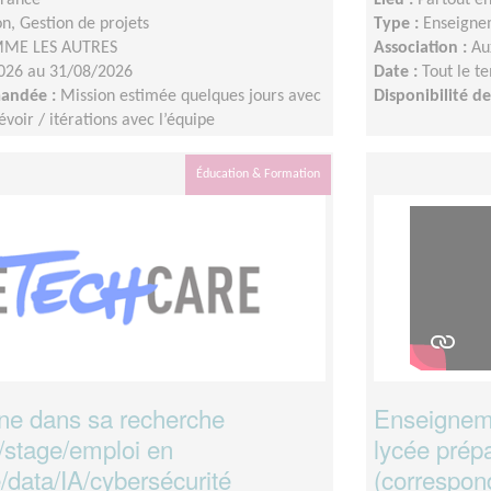
n, Gestion de projets
Type :
Enseigne
ME LES AUTRES
Association :
Au
026 au 31/08/2026
Date :
Tout le t
mandée :
Mission estimée quelques jours avec
Disponibilité 
voir / itérations avec l’équipe
s vidéos : les 8 - 9 juillet 2026Identification
ment avant le 10 juillet 2026Montage : à
Éducation & Formation
n août
une dans sa recherche
Enseigneme
/stage/emploi en
lycée prép
/data/IA/cybersécurité
(correspon