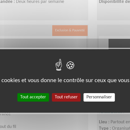
mandée :
Deux heures par semaine
Disponibilité 
Exclusion & Pauvreté
es cookies et vous donne le contrôle sur ceux que vous
ec des personnes âgées
Monter des
Tout accepter
Tout refuser
Personnaliser
téléphone
nos bénéfic
solidarité
France
Lieu :
Partout e
out du fil
Type :
Organisat