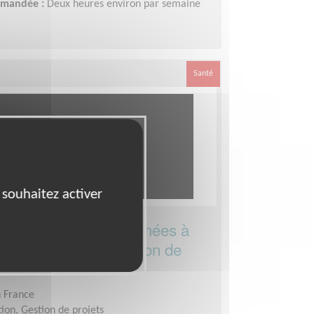
demandée :
Deux heures environ par semaine
Santé
 souhaitez activer
 vidéos mobilité destinées à
iaires d'une association de
n France
ion, Gestion de projets