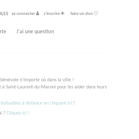
OLES
se connecter
s'inscrire
faire un don
rte
J'ai une question
bénévole n'importe où dans la ville !
à Saint-Laurent-du-Maroni pour les aider dans leurs
éalisables à distance en cliquant ici
!
ni ?
Cliquez ici !