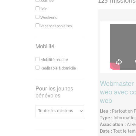
125
Journée
Soir
Week-end
Vacances scolaires
Mobilité
Mobilité réduite
Réalisable à domicile
Webmaster - 
Pour les jeunes
web avec c
bénévoles
web
Lieu :
Partout en 
Type :
Informatiq
Association :
Arké
Date :
Tout le tem