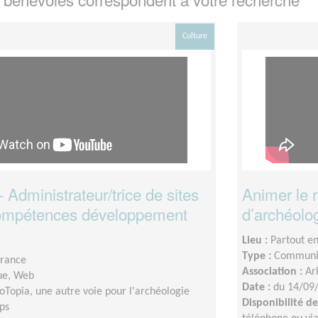
Culture
Administrateur/trice de sites
Animer le 
ompétences développement
d’archéolo
Lieu :
Partout e
Type :
Communic
France
Association :
Ar
ue, Web
Date :
du 14/09
oTopia, une autre voie pour l'archéologie
Disponibilité 
ps