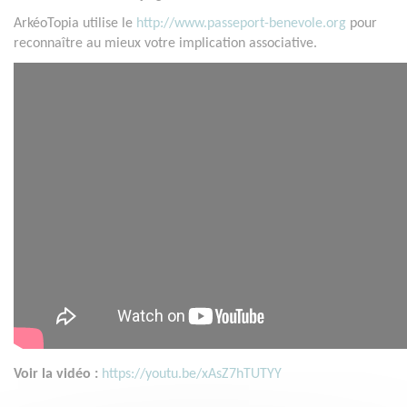
ArkéoTopia utilise le
http://www.passeport-benevole.org
pour
reconnaître au mieux votre implication associative.
Voir la vidéo :
https://youtu.be/xAsZ7hTUTYY