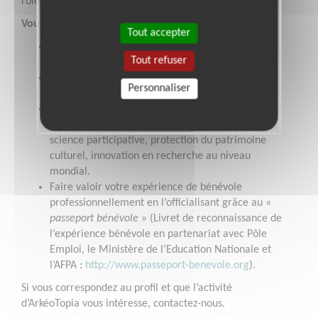
rôle dans l’association.
Vous souhaitez
:
Tout accepter
Intégrer une équipe de bénévoles dynamiques
Tout refuser
dans un contexte de convivialité.
Découvrir une autre façon de travailler et
Personnaliser
développer des réseaux différents
Utiliser vos compétences et les développer pour
contribuer à des valeurs humanistes : éducation,
science participative, protection du patrimoine
culturel, innovation en recherche au niveau
mondial.
Faire valoir votre expérience de bénévole
professionnellement en l’officialisant grâce au «
passeport bénévole
» (Livret de reconnaissance de
l’expérience bénévole en partenariat avec Pôle
Emploi, le Ministère de l’Education Nationale et
l’AFPA :
http://www.passeport-benevole.org
).
Si vous correspondez au profil et que l’activité
d’ArkéoTopia vous intéresse, contactez-nous.