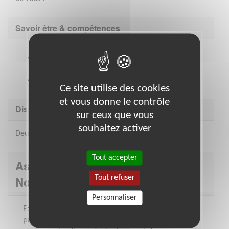
Savoir être & compétences
Adopter une posture bienveillante et rassurante
envers les jeunes
Ecoute, empathie, patience
Ce site utilise des cookies
et vous donne le contrôle
Disponibilité demandée
sur ceux que vous
souhaitez activer
Deux heures ou une après-midi par semaine
Tout accepter
Association : Apprentis d'Auteuil
Tout refuser
Nord-Est
Personnaliser
Fondation catholique, reconnue d'utilité
publique depuis 1929, Apprentis d'Auteuil