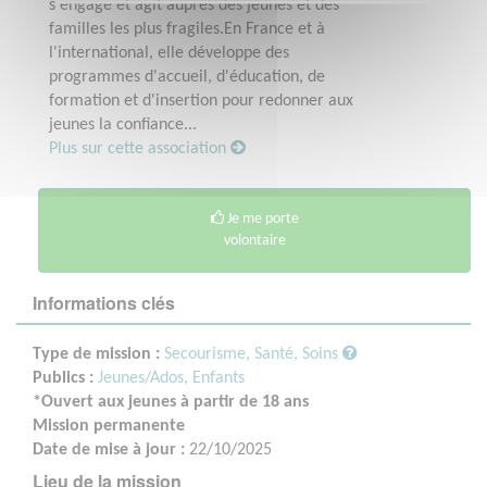
s'engage et agit auprès des jeunes et des
familles les plus fragiles.En France et à
l'international, elle développe des
programmes d'accueil, d'éducation, de
formation et d'insertion pour redonner aux
jeunes la confiance...
Plus sur cette association
Je me porte
volontaire
Informations clés
Type de mission :
Secourisme, Santé, Soins
Publics :
Jeunes/Ados,
Enfants
*Ouvert aux jeunes à partir de 18 ans
Mission permanente
Date de mise à jour :
22/10/2025
Lieu de la mission