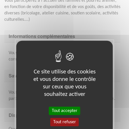
Vous participerez à l'accueil des familles et pourrez animer,
en fonction de votre disponibilité et de vos goûts, des activités
diverses (bricolage, atelier cuisine, soutien scolaire, activités
culturelles....)
Informations complémentaires
Vous ferez partie de l'équipe de la Maison des familles,
composée de salariés et de bénévoles
Ce site utilise des cookies
Savoir être & compétences
et vous donne le contrôle
sur ceux que vous
Vous avez le sens du contact et de l'accueil: faites
souhaitez activer
partager vos goûts et vos talents aux familles accueillies.
Tout accepter
Disponibilité demandée
Tout refuser
Quelques heures par semaine ou tous les 15 jours