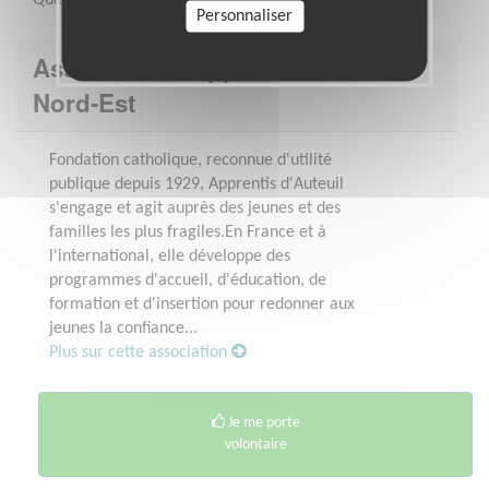
Personnaliser
Association : Apprentis d'Auteuil
Nord-Est
Fondation catholique, reconnue d'utilité
publique depuis 1929, Apprentis d'Auteuil
s'engage et agit auprès des jeunes et des
familles les plus fragiles.En France et à
l'international, elle développe des
programmes d'accueil, d'éducation, de
formation et d'insertion pour redonner aux
jeunes la confiance...
Plus sur cette association
Je me porte
volontaire