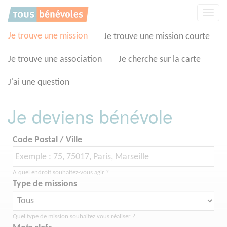
Panneau de gestion des cookies
Affic
la
navig
Je trouve une mission
Je trouve une mission courte
Je trouve une association
Je cherche sur la carte
J'ai une question
Je deviens bénévole
Code Postal / Ville
A quel endroit souhaitez-vous agir ?
Type de missions
Quel type de mission souhaitez vous réaliser ?