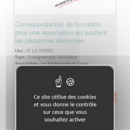
Correspondant(e) de formation
pour une association qui soutient
les personnes démunies
Lieu :
ST LO (50000)
Type :
Enseignement, Formation
Association :
Les Restaurants du Coeur
Date :
Tout le temps
Disponibilité demandée :
1 jour par semaine
Ce site utilise des cookies
Exclusion & Pauvreté
et vous donne le contrôle
sur ceux que vous
souhaitez activer