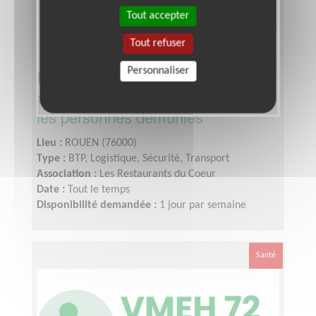
Tout accepter
Tout refuser
Personnaliser
Référent(e) Régional(e) projets
pour une association qui soutient
les personnes démunies
Lieu :
ROUEN (76000)
Type :
BTP, Logistique, Sécurité, Transport
Association :
Les Restaurants du Coeur
Date :
Tout le temps
Disponibilité demandée :
1 jour par semaine
Santé