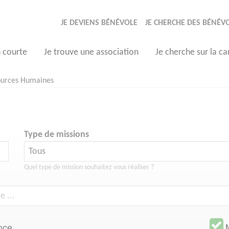
JE DEVIENS BÉNÉVOLE
JE CHERCHE DES BÉNÉV
n courte
Je trouve une association
Je cherche sur la ca
ources Humaines
Type de missions
Quel type de mission souhaitez vous réaliser ?
nce