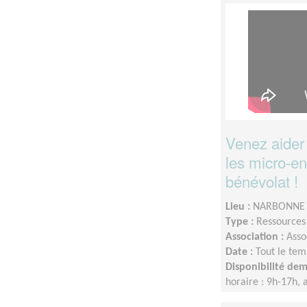
Venez aider 
les micro-en
bénévolat !
Lieu :
NARBONNE 
Type :
Ressource
Association :
Asso
Date :
Tout le tem
Disponibilité de
horaire : 9h-17h, a
soirée ou le week-