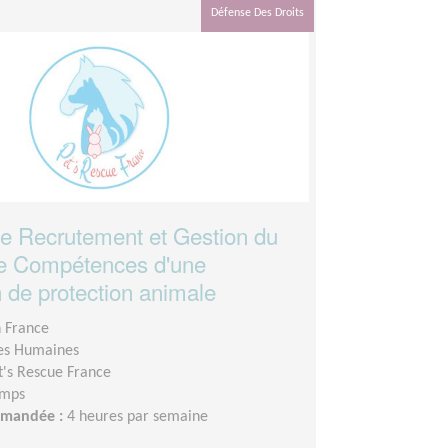
Défense Des Droits
e Recrutement et Gestion du
e Compétences d'une
n de protection animale
n France
es Humaines
t's Rescue France
emps
demandée :
4 heures par semaine