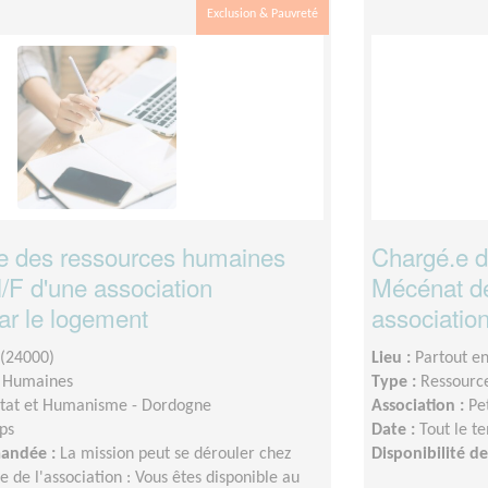
Exclusion & Pauvreté
e des ressources humaines
Chargé.e d
/F d'une association
Mécénat d
par le logement
associatio
(24000)
Lieu :
Partout e
s Humaines
Type :
Ressourc
tat et Humanisme - Dordogne
Association :
Pe
ps
Date :
Tout le t
mandée :
La mission peut se dérouler chez
Disponibilité 
e de l'association : Vous êtes disponible au