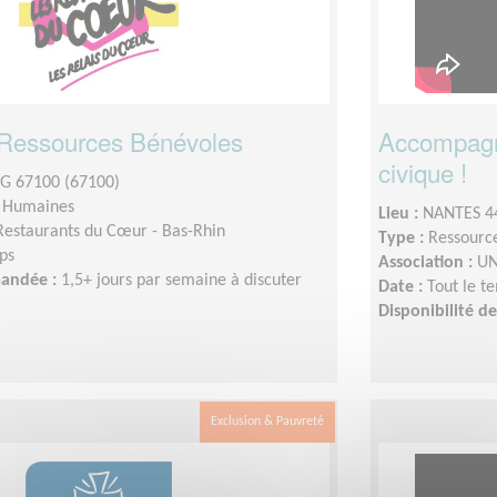
 Ressources Bénévoles
Accompagne
civique !
 67100 (67100)
s Humaines
Lieu :
NANTES 4
Restaurants du Cœur - Bas-Rhin
Type :
Ressourc
ps
Association :
UN
mandée :
1,5+ jours par semaine à discuter
Date :
Tout le t
Disponibilité 
Exclusion & Pauvreté