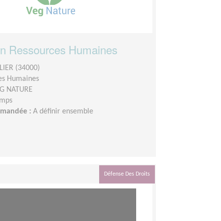
en Ressources Humaines
IER (34000)
es Humaines
G NATURE
emps
demandée :
A définir ensemble
Défense Des Droits