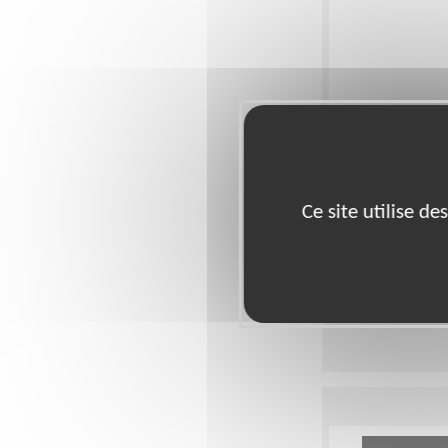
Chargé de r
Lieu :
MANOSQUE 
Ce site utilise d
Type :
Ressource
Association :
Seco
Date :
Tout le tem
Disponibilité de