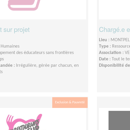
 sur projet
Chargé.e 
Lieu :
MONTPELL
s Humaines
Type :
Ressourc
pement des éducateurs sans frontières
Association :
VE
ps
Date :
Tout le t
mandée :
Irrégulière, gérée par chacun, en
Disponibilité 
ts
Exclusion & Pauvreté