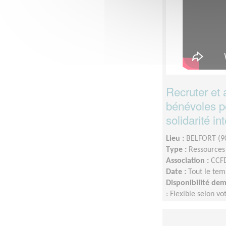
Recruter et 
bénévoles p
solidarité in
Lieu :
BELFORT (9
Type :
Ressource
Association :
CCFD
Date :
Tout le tem
Disponibilité de
: Flexible selon vo
de nouveaux.elles 
souhaité minimum 