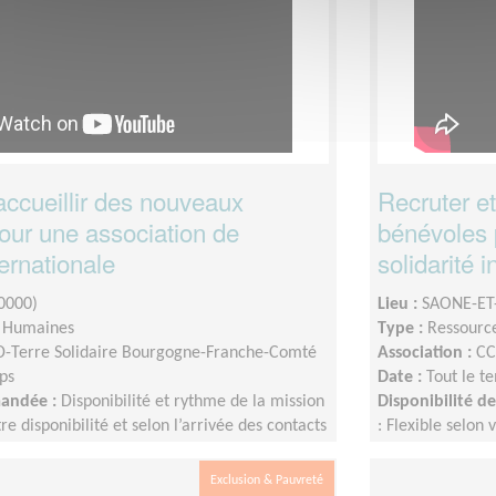
accueillir des nouveaux
Recruter et
our une association de
bénévoles 
ternationale
solidarité 
0000)
Lieu :
SAONE-ET-
s Humaines
Type :
Ressourc
-Terre Solidaire Bourgogne-Franche-Comté
Association :
CC
ps
Date :
Tout le t
mandée :
Disponibilité et rythme de la mission
Disponibilité 
tre disponibilité et selon l’arrivée des contacts
: Flexible selon 
bénévoles potentiel.le.s.Durée de la mission :
de nouveaux.elle
6 mois, ou plus.
souhaité minimu
Exclusion & Pauvreté