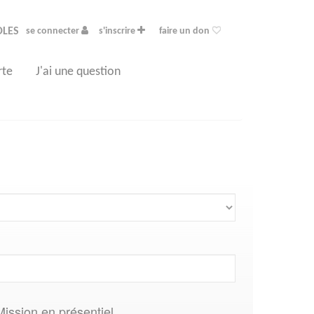
OLES
se connecter
s'inscrire
faire un don
rte
J'ai une question
Mission en présentiel