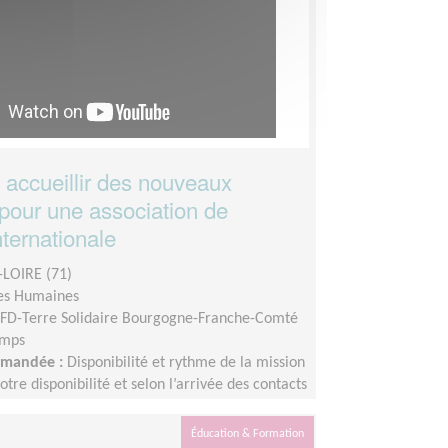
 accueillir des nouveaux
pour une association de
internationale
LOIRE (71)
es Humaines
FD-Terre Solidaire Bourgogne-Franche-Comté
emps
demandée :
Disponibilité et rythme de la mission
votre disponibilité et selon l’arrivée des contacts
s bénévoles potentiel.le.s.Durée de la mission :
m 6 mois, ou plus.
Éducation & Formation