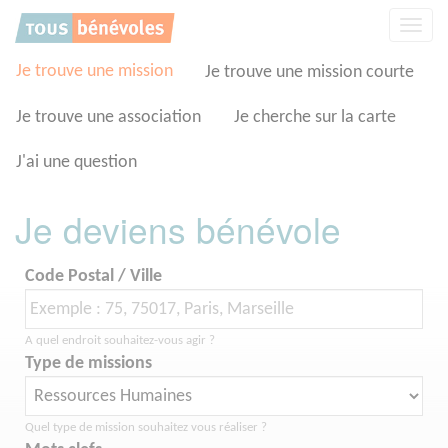
Panneau de gestion des cookies
Affic
la
navig
Je trouve une mission
Je trouve une mission courte
Je trouve une association
Je cherche sur la carte
J'ai une question
Je deviens bénévole
Code Postal / Ville
A quel endroit souhaitez-vous agir ?
Type de missions
Quel type de mission souhaitez vous réaliser ?