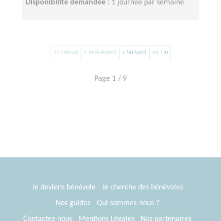
Disponibilité demandée :
1 journée par semaine
«« Début
« Précédent
» Suivant
»» Fin
Page 1 / 9
Je deviens bénévole
Je cherche des bénévoles
Nos guides
Qui sommes-nous ?
Contactez-nous
Mentions Légales
Nos partenaires