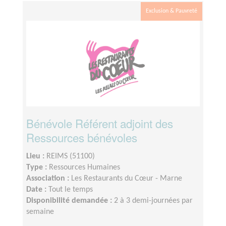
des missions en fonction de vos
disponibilités.Présence régulière, hebdomadaire ou
Exclusion & Pauvreté
mensuelle, selon vos disponibilités.Un panel de
formation sera accessible (accueil,
accompagnement...)Vous ferez partie d'une équipe
bénévole (proposition de temps d'échanges et de
convivialité)
Bénévole Référent adjoint des
Ressources bénévoles
Lieu :
REIMS (51100)
Type :
Ressources Humaines
Association :
Les Restaurants du Cœur - Marne
Date :
Tout le temps
Disponibilité demandée :
2 à 3 demi-journées par
semaine