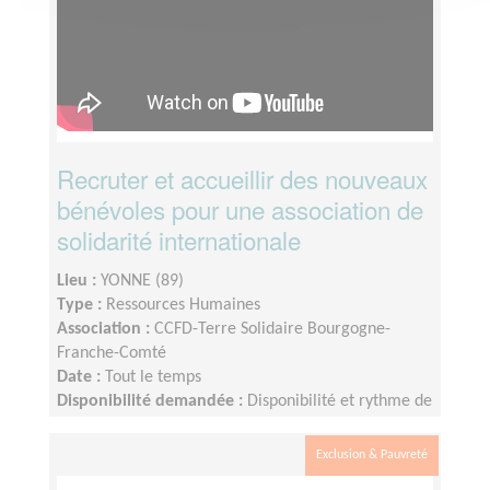
Recruter et accueillir des nouveaux
bénévoles pour une association de
solidarité internationale
Lieu :
YONNE (89)
Type :
Ressources Humaines
Association :
CCFD-Terre Solidaire Bourgogne-
Franche-Comté
Date :
Tout le temps
Disponibilité demandée :
Disponibilité et rythme de
la mission : Flexible selon votre disponibilité et selon
l’arrivée des contacts de nouveaux.elles bénévoles
Exclusion & Pauvreté
potentiel.le.s. Durée de la mission : souhaité