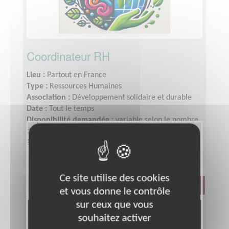
Coordinateur RH
Lieu :
Partout en France
Type :
Ressources Humaines
Association :
Développement solidaire et durable
Date :
Tout le temps
Disponibilité demandée :
variable selon le nombre
de bénévoles recrutés pour cette mission, environ 5
à 10 heures par semaine selon possibilité
Ce site utilise des cookies
Défense Des Droits
et vous donne le contrôle
sur ceux que vous
souhaitez activer