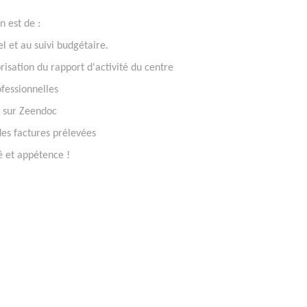
n est de :
l et au suivi budgétaire.
risation du rapport d'activité du centre
ofessionnelles
n sur Zeendoc
des factures prélevées
é et appétence !