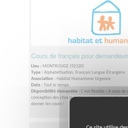
Cours de français pour demandeurs 
Lieu :
MONTROUGE (92120)
Type :
Alphabétisation, Français Langue Étrangère
Association :
Habitat Humanisme Urgence
Date :
Tout le temps
Disponibilité demandée :
C’est flexible ! A vous de
conception des choses. Libre à vous également de c
donner les cours !
Ce site utilise d