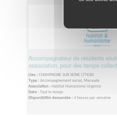
Accompagnateur de résidents sout
association, pour des temps collecti
Lieu :
CHAMPAGNE SUR SEINE (77430)
Type :
Accompagnement social, Maraude
Association :
Habitat Humanisme Urgence
Date :
Tout le temps
Disponibilité demandée :
4 heures par semaine