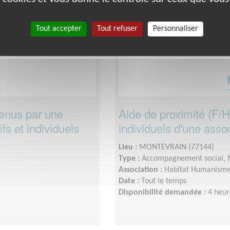
Tout accepter
Tout refuser
Personnaliser
enus par une
Aide de proximité (F/H
fs et individuels
individuels d'une assoc
Lieu :
MONTEVRAIN (77144)
Type :
Accompagnement social,
Association :
Habitat Humanism
Date :
Tout le temps
Disponibilité demandée :
4 heur