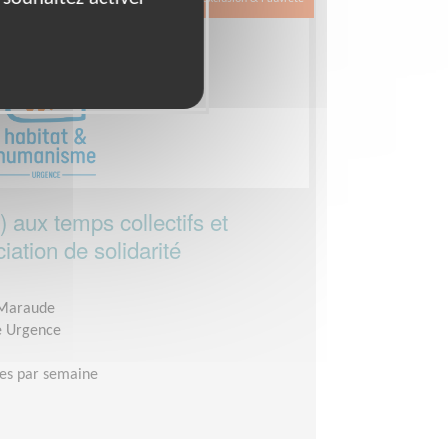
) aux temps collectifs et
iation de solidarité
 Maraude
e Urgence
es par semaine