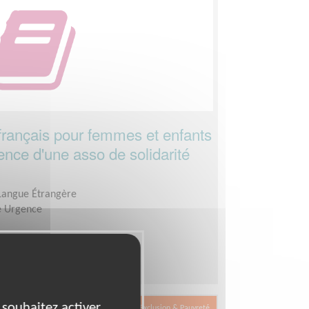
ançais pour femmes et enfants
nce d'une asso de solidarité
 Langue Étrangère
e Urgence
es par semaine.
 souhaitez activer
Exclusion & Pauvreté