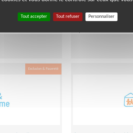
Lieu :
NOGENT SUR OISE (6018
Type :
Animation culturelle
Tout accepter
Tout refuser
Personnaliser
Association :
Habitat Humani
Date :
Tout le temps
Disponibilité demandée :
4 he
Exclusion & Pauvreté