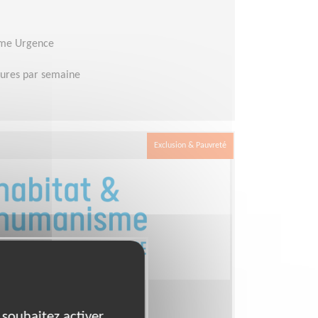
sme Urgence
eures par semaine
Exclusion & Pauvreté
s pour des enfants
 souhaitez activer