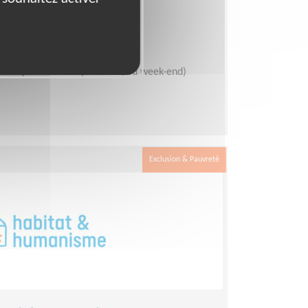
0)
sme Urgence
ures par semaine (mardi et/ou week-end)
Exclusion & Pauvreté