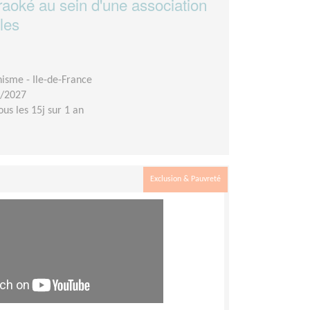
raoké au sein d'une association
lles
isme - Ile-de-France
7/2027
ous les 15j sur 1 an
Exclusion & Pauvreté