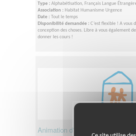
Type :
Alphabétisation, Français Langue Étrangèr
Association :
Habitat Humanisme Urgence
Date :
Tout le temps
Disponibilité demandée :
C’est flexible ! A vous 
conception des choses. Libre à vous également de
donner les cours !
Animation d'actions d'intégration
Ce site utilise d