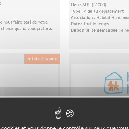
e
Lieu :
ALBI (81000)
Type :
Aide au déplacement
Association :
Habitat Humani
de nous faire part de votre
Date :
Tout le temps
 choisir quand vous préférez
Disponibilité demandée :
4 h
Exclusion & Pauvreté
 pour une association
Animation d'activité
es cookies et vous donne le contrôle sur ceux que vous