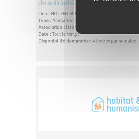
de solidarité
Lieu :
NOGENT SUR OISE (60180)
Type :
Animation culturelle
Association :
Habitat Humanisme Urgence
Date :
Tout le temps
Disponibilité demandée :
4 heures par semaine