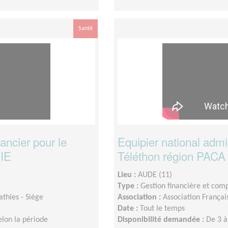
Santé
nancier pour le
Equipier national admini
NIE
Téléthon région PAC
Lieu :
AUDE (11)
Type :
Gestion financière et com
thies - Siège
Association :
Association Françai
Date :
Tout le temps
elon la période
Disponibilité demandée :
De 3 à