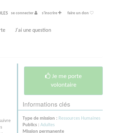
OLES
se connecter
s'inscrire
faire un don
rte
J'ai une question
Je me porte
volontaire
Informations clés
Type de mission :
Ressources Humaines
suivre
Publics :
Adultes
es
Mission permanente