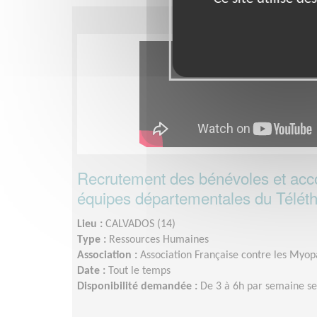
Recrutement des bénévoles et a
équipes départementales du Télét
Lieu :
CALVADOS (14)
Type :
Ressources Humaines
Association :
Association Française contre les Myopa
Date :
Tout le temps
Disponibilité demandée :
De 3 à 6h par semaine sel