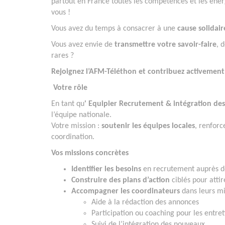
partout en France toutes les compétences et les éner
vous !
Vous avez du temps à consacrer à une
cause solidair
Vous avez envie de
transmettre votre savoir-faire
, 
rares ?
Rejoignez l’AFM-Téléthon et contribuez activement 
Votre rôle
En tant qu
' Equipier Recrutement & intégration de
l’équipe nationale.
Votre mission :
soutenir les équipes locales
, renforc
coordination.
Vos missions concrètes
Identifier les besoins
en recrutement auprès de
Construire des plans d’action
ciblés pour attire
Accompagner les coordinateurs
dans leurs mi
Aide à la rédaction des annonces
Participation ou coaching pour les entret
Suivi de l’intégration des nouveaux