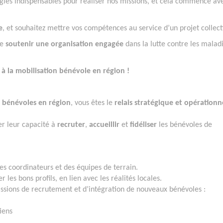
gies indispensables pour réaliser nos missions, et cela commence av
e
, et souhaitez mettre vos compétences au service d’un projet collecti
de
soutenir une organisation engagée
dans la lutte contre les malad
à la mobilisation bénévole en région !
s bénévoles en région
, vous êtes le
relais stratégique et opérationn
er leur capacité à
recruter
,
accueillir
et
fidéliser
les bénévoles de
s coordinateurs et des équipes de terrain.
r les bons profils, en lien avec les réalités locales.
ssions de recrutement et d’intégration de nouveaux bénévoles :
iens