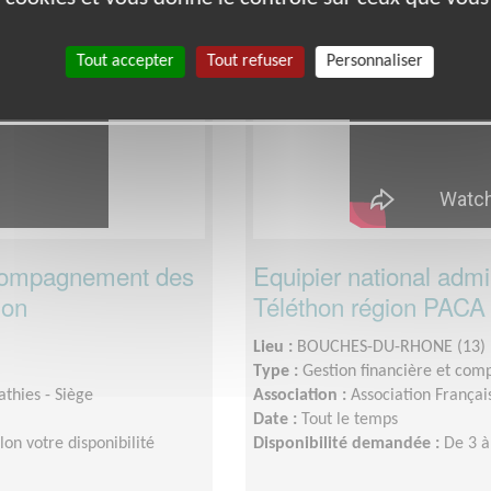
Santé
Tout accepter
Tout refuser
Personnaliser
ccompagnement des
Equipier national admini
hon
Téléthon région PAC
Lieu :
BOUCHES-DU-RHONE (13)
Type :
Gestion financière et com
thies - Siège
Association :
Association Françai
Date :
Tout le temps
on votre disponibilité
Disponibilité demandée :
De 3 à