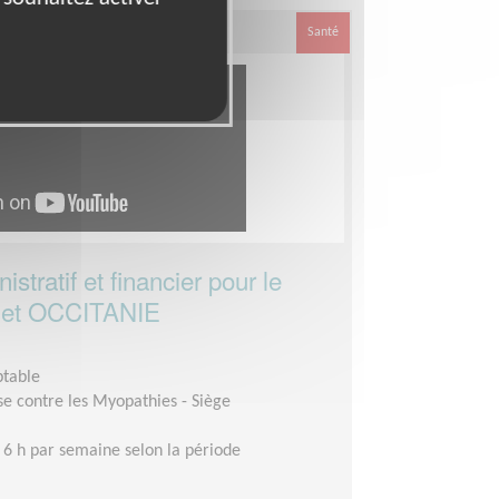
Santé
stratif et financier pour le
A et OCCITANIE
ptable
se contre les Myopathies - Siège
 6 h par semaine selon la période