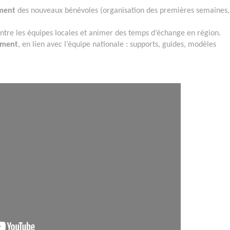
ement
des nouveaux bénévoles (organisation des premières semaines,
 entre les équipes locales et animer des temps d’échange en région.
tement
, en lien avec l’équipe nationale : supports, guides, modèles