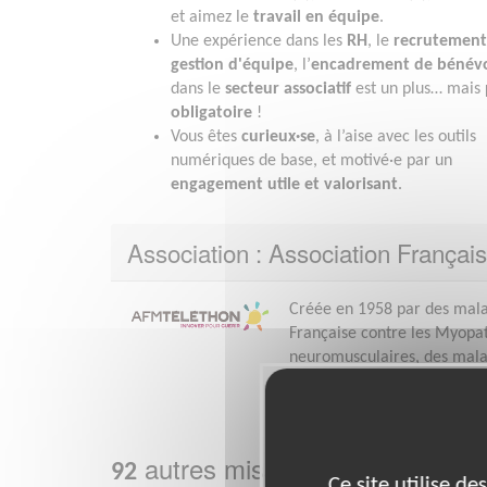
et aimez le
travail en équipe
.
Une expérience dans les
RH
, le
recrutement
gestion d'équipe
, l’
encadrement de bénévo
dans le
secteur associatif
est un plus… mais
obligatoire
!
Vous êtes
curieux·se
, à l’aise avec les outils
numériques de base, et motivé·e par un
engagement utile et valorisant
.
Association : Association Françai
Créée en 1958 par des malad
Française contre les Myopath
neuromusculaires, des malad
génétique,...
Plus sur cette association
autres missions bénévoles c
92
Ce site utilise d