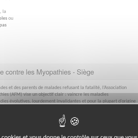
, la
les
ou
pas
se contre les Myopathies - Siège
es et des parents de malades refusant la fatalité, l’Association
ies (AFM) vise un objectif clair : vaincre les maladies
ies évolutives, lourdement invalidantes et pour la plupart d’origine
hez
Association Française contre les Myopathi
es cookies et vous donne le contrôle sur ceux que vous