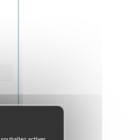
es - Siège
 souhaitez activer