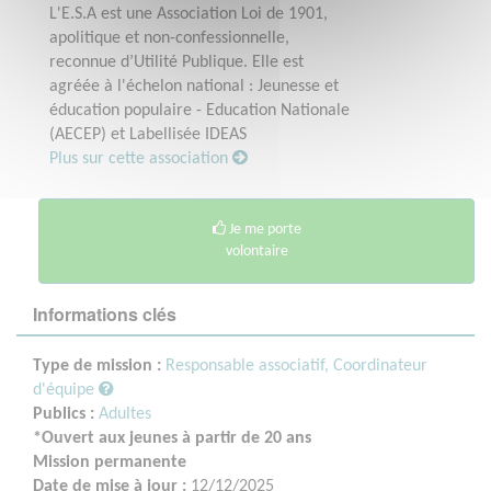
L'E.S.A est une Association Loi de 1901,
apolitique et non-confessionnelle,
reconnue d’Utilité Publique. Elle est
agréée à l'échelon national : Jeunesse et
éducation populaire - Education Nationale
(AECEP) et Labellisée IDEAS
Plus sur cette association
Je me porte
volontaire
Informations clés
Type de mission :
Responsable associatif, Coordinateur
d'équipe
Publics :
Adultes
*Ouvert aux jeunes à partir de 20 ans
Mission permanente
Date de mise à jour :
12/12/2025