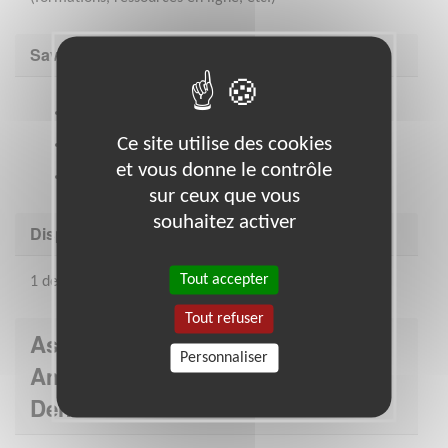
Savoir être & compétences
Adhésion à la Charte et aux valeurs de l’E.S.A
Ce site utilise des cookies
Qualités relationnelles et humaines
et vous donne le contrôle
Disponibilité, dynamisme et réactivité
sur ceux que vous
souhaitez activer
Disponibilité demandée
Tout accepter
1 demi-journée par semaine minimum
Tout refuser
Association : Entraide Scolaire
Personnaliser
Amicale - Section de Seine-Saint-
Denis