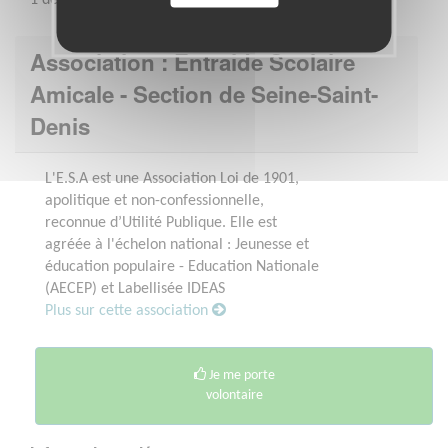
Association : Entraide Scolaire
Amicale - Section de Seine-Saint-
Denis
L'E.S.A est une Association Loi de 1901,
apolitique et non-confessionnelle,
reconnue d’Utilité Publique. Elle est
agréée à l'échelon national : Jeunesse et
éducation populaire - Education Nationale
(AECEP) et Labellisée IDEAS
Plus sur cette association
Je me porte
volontaire