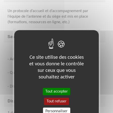
Un protocole d’accueil et d’accompagnement par
l’équipe de l’antenne et du siège est mis en place
(formations, ressources en ligne, etc.)
Savoir être & compétences
Ce site utilise des cookies
- Adhésion à la Charte et aux valeurs de l’E.S.A
et vous donne le contrôle
sur ceux que vous
- Qualités relationnelles et humaines
souhaitez activer
- Disponibilité, dynamisme et réactivité
Tout accepter
Disponibilité demandée
Tout refuser
Personnaliser
1 demi-journée par semaine minimum