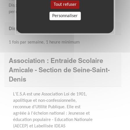
Tout refuser
Disponibilité : au minimum une heure par semaine
pendant l'année scolaire
Personnaliser
Disponibilité demandée
1 fois par semaine, 1 heure minimum
Association : Entraide Scolaire
Amicale - Section de Seine-Saint-
Denis
L'E.S.A est une Association Loi de 1901,
apolitique et non-confessionnelle,
reconnue d’Utilité Publique. Elle est
agréée à l'échelon national : Jeunesse et
éducation populaire - Education Nationale
(AECEP) et Labellisée IDEAS