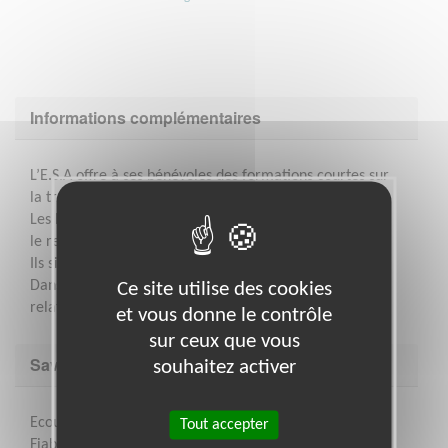
Informations complémentaires
L’E.S.A offre à ses bénévoles des formations courtes sur
la transmission des savoirs.
Les bénévoles sont rattachés à une antenne locale dont
le responsable apporte aide et conseil.
Ils signent une charte définissant leur engagement.
Dans le cadre du soutien scolaire, ils peuvent être en
Ce site utilise des cookies
relation avec l’établissement fréquenté par l’enfant.
et vous donne le contrôle
sur ceux que vous
Savoir être & compétences
souhaitez activer
Ecoute – Compréhension – Dialogue
Tout accepter
Fiabilité – Régularité