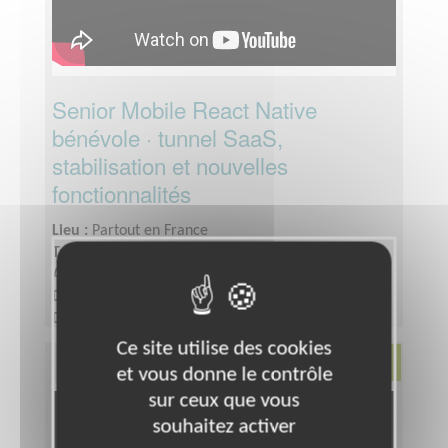
Senior Mobile React Native
bénévole · tunnel SaaS,
stabilisation et nouvelles
fonctionnalités
Lieu :
Partout en France
Type :
Informatique, Web
Association :
Eiko
Date :
Tout le temps
Disponibilité demandée :
6 à 10h par semaine
pendant 8 à 12 semaines, prolongation possible si fit
Ce site utilise des cookies
Environnement
et vous donne le contrôle
sur ceux que vous
souhaitez activer