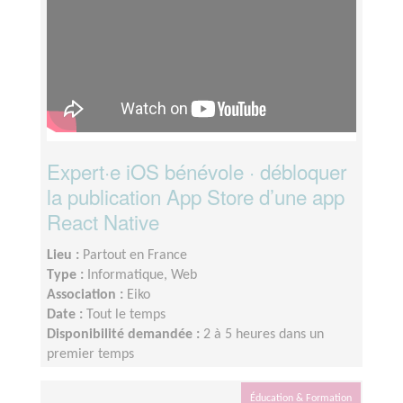
Expert·e iOS bénévole · débloquer
la publication App Store d’une app
React Native
Lieu :
Partout en France
Type :
Informatique, Web
Association :
Eiko
Date :
Tout le temps
Disponibilité demandée :
2 à 5 heures dans un
premier temps
Éducation & Formation