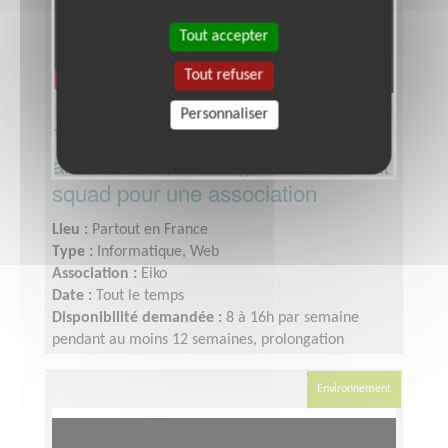
Tout accepter
Tout refuser
Personnaliser
Tech Lead bénévole Eiko ·
architecture, arbitrages et mentorat
squad pour une association
Lieu :
Partout en France
Type :
Informatique, Web
Association :
Eiko
Date :
Tout le temps
Disponibilité demandée :
8 à 16h par semaine
pendant au moins 12 semaines, prolongation
possible si fit
Environnement