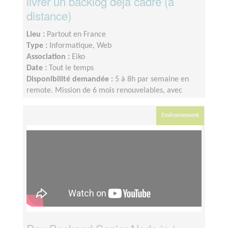
livrer un backlog déjà cadré (à
distance)
Lieu :
Partout en France
Type :
Informatique, Web
Association :
Eiko
Date :
Tout le temps
Disponibilité demandée :
5 à 8h par semaine en
remote. Mission de 6 mois renouvelables, avec
passation progressive. Sync hebdomadaire avec le
fondateur.
Environnement