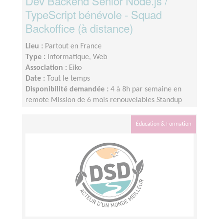
Dev Backend Senior Node.js /
TypeScript bénévole - Squad
Backoffice (à distance)
Lieu :
Partout en France
Type :
Informatique, Web
Association :
Eiko
Date :
Tout le temps
Disponibilité demandée :
4 à 8h par semaine en
remote Mission de 6 mois renouvelables Standup
écrit hebdo (15 min) Sync optionnel mercredi 16h
avec tech lead
Éducation & Formation