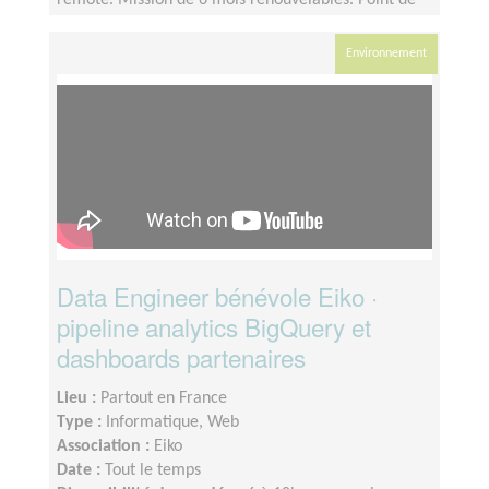
remote. Mission de 6 mois renouvelables. Point de
coordination hebdomadaire. Intégration
accompagnée par le Product Owner et le
Environnement
coordinateur data actuel.
Data Engineer bénévole Eiko ·
pipeline analytics BigQuery et
dashboards partenaires
Lieu :
Partout en France
Type :
Informatique, Web
Association :
Eiko
Date :
Tout le temps