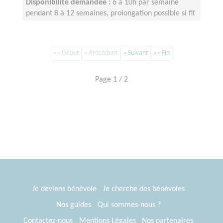
Disponibilité demandée :
6 à 10h par semaine
pendant 8 à 12 semaines, prolongation possible si fit
«« Début
« Précédent
» Suivant
»» Fin
Page 1 / 2
Je deviens bénévole
Je cherche des bénévoles
Nos guides
Qui sommes-nous ?
Contactez-nous
Mentions Légales
Nos partenaires