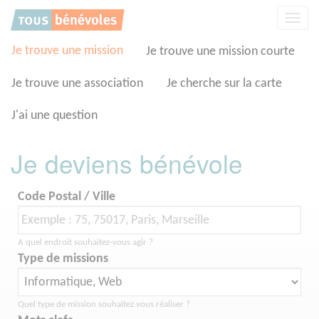
Panneau de gestion des cookies
Affic
la
navig
Je trouve une mission
Je trouve une mission courte
Je trouve une association
Je cherche sur la carte
J'ai une question
Je deviens bénévole
Code Postal / Ville
A quel endroit souhaitez-vous agir ?
Type de missions
Quel type de mission souhaitez vous réaliser ?