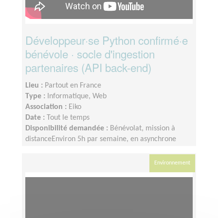
Développeur·se Python confirmé·e
bénévole · socle d'ingestion
partenaires (API back-end)
Lieu :
Partout en France
Type :
Informatique, Web
Association :
Eiko
Date :
Tout le temps
Disponibilité demandée :
Bénévolat, mission à
distanceEnviron 5h par semaine, en asynchrone
selon tes disponibilitésIntégration accompagnée par
Jérémy (lead ingestion) avec un ticket d'onboarding
Environnement
servant de prise en mainConvention d'engagement
bénévole possible