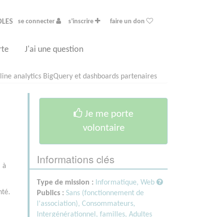
OLES
se connecter
s'inscrire
faire un don
rte
J'ai une question
line analytics BigQuery et dashboards partenaires
Je me porte
volontaire
Informations clés
) à
Type de mission :
Informatique, Web
nté.
Publics :
Sans (fonctionnement de
l'association),
Consommateurs,
Intergénérationnel, familles,
Adultes