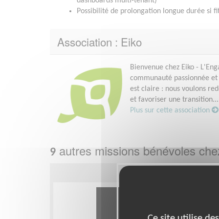
dashboards multi-tenant)
Possibilité de prolongation longue durée si fi
Association : Eiko
Bienvenue chez Eiko - L'En
communauté passionnée et e
est claire : nous voulons re
et favoriser une transition...
Plus sur cette association
autres missions bénévoles ch
9
Ce site utilise d