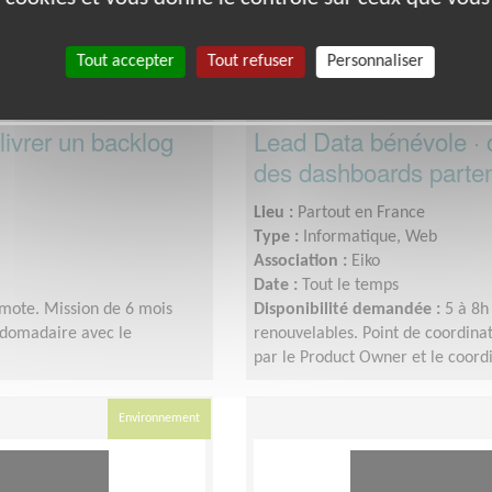
Tout accepter
Tout refuser
Personnaliser
livrer un backlog
Lead Data bénévole · c
des dashboards parten
Lieu :
Partout en France
Type :
Informatique, Web
Association :
Eiko
Date :
Tout le temps
mote. Mission de 6 mois
Disponibilité demandée :
5 à 8h
bdomadaire avec le
renouvelables. Point de coordin
par le Product Owner et le coord
Environnement