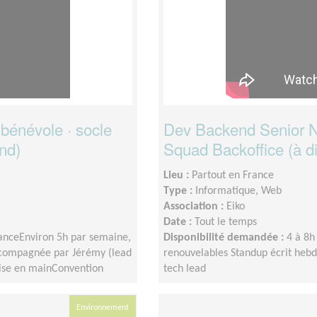
bénévole · socle
Dev Backend Senior No
nd)
Squad Backoffice (à d
Lieu :
Partout en France
Type :
Informatique, Web
Association :
Eiko
Date :
Tout le temps
tanceEnviron 5h par semaine,
Disponibilité demandée :
4 à 8h
accompagnée par Jérémy (lead
renouvelables Standup écrit hebd
rise en mainConvention
tech lead
Environnement