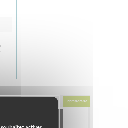
n
e
Environnement
 souhaitez activer