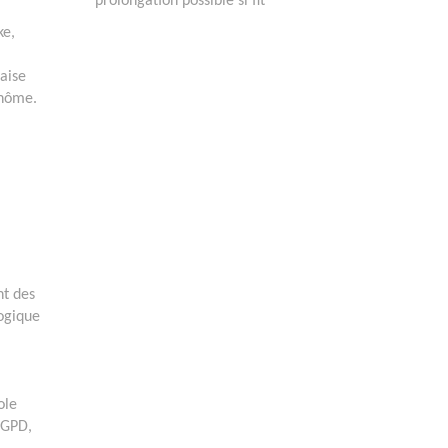
prolongation possible si fit
ke,
'aise
inôme.
nt des
logique
ole
RGPD,