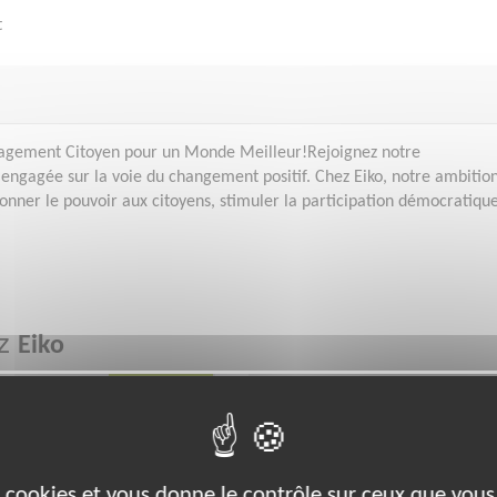
t
gagement Citoyen pour un Monde Meilleur!Rejoignez notre
ngagée sur la voie du changement positif. Chez Eiko, notre ambitio
donner le pouvoir aux citoyens, stimuler la participation démocratiqu
ez
Eiko
Environnement
es cookies et vous donne le contrôle sur ceux que vous