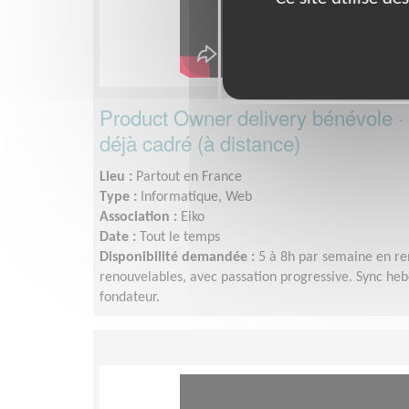
Product Owner delivery bénévole · 
déjà cadré (à distance)
Lieu :
Partout en France
Type :
Informatique, Web
Association :
Eiko
Date :
Tout le temps
Disponibilité demandée :
5 à 8h par semaine en re
renouvelables, avec passation progressive. Sync he
fondateur.