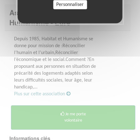
Personnaliser
Association : Habitat et
Humanisme - Eure
Depuis 1985, Habitat et Humanisme se
donne pour mission de :Réconcilier
l’humain et l’urbain,Réconcilier
l’économique et le social.Comment ?En
proposant aux personnes en situation de
précarité des logements adaptés selon
leurs difficultés sociales, leur âge, leur
handicap,...
Plus sur cette association
Je me porte
volontaire
Informations clés