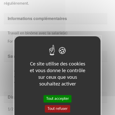
régulièrement.
Informations complémentaires
Travail en binôme avec la salarie(e)
Formation en interne par l école du mouvement
Savoir être & compétences
Ce site utilise des cookies
et vous donne le contrôle
Etre à l'écoute
sur ceux que vous
disponible
savoir travailler en équipe
souhaitez activer
Disponibilité demandée
Tout accepter
Tout refuser
1/2 ou 1 journée semaine