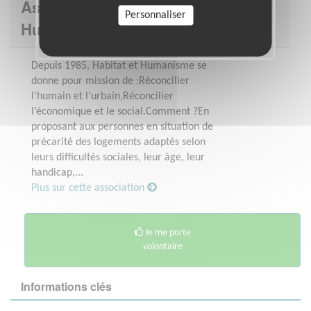
Association : Habitat et
Personnaliser
Humanisme - Eure
Depuis 1985, Habitat et Humanisme se
donne pour mission de :Réconcilier
l’humain et l’urbain,Réconcilier
l’économique et le social.Comment ?En
proposant aux personnes en situation de
précarité des logements adaptés selon
leurs difficultés sociales, leur âge, leur
handicap,...
Plus sur cette association
Je me porte
volontaire
Informations clés