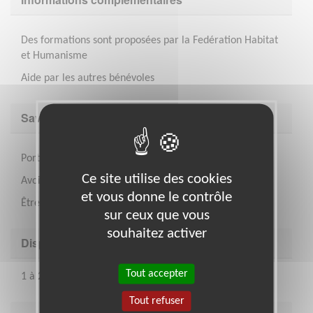
Des formations sont proposées par la Fedération Habitat
et Humanisme
Aide par les autres bénévoles
Savoir être & compétences
Porter les valeurs de l'association
Ce site utilise des cookies
Avoir l'esprit ouvert
et vous donne le contrôle
Être communicant
sur ceux que vous
souhaitez activer
Disponibilité demandée
Tout accepter
1 à 2 jours semaine
Tout refuser