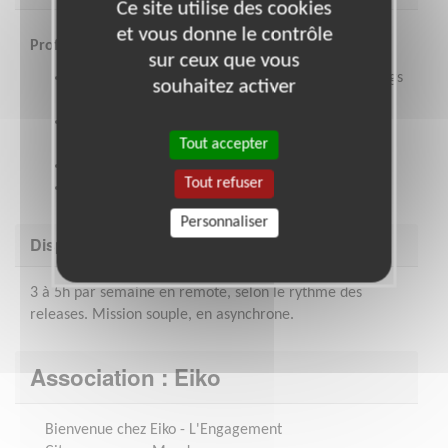
Ce site utilise des cookies
et vous donne le contrôle
Profil recherché
sur ceux que vous
Rigueur, sens du détail et envie de repérer les bugs
souhaitez activer
avant les utilisateurs
Une première expérience en test ou QA est un
plus, mais pas indispensable
Tout accepter
Aucune compétence en développement requise
Tout refuser
Sensibilité aux enjeux écologiques
Personnaliser
Disponibilité demandée
3 à 5h par semaine en remote, selon le rythme des
releases. Mission souple, en asynchrone.
Association : Eiko
Bienvenue chez Eiko - L'Engagement