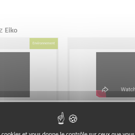
ez
Eiko
Environnement
livrer un backlog
Chercheur·se UX confi
utilisateurs d'une app 
Lieu :
Partout en France
es cookies et vous donne le contrôle sur ceux que vous