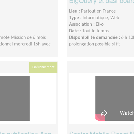
BigQuery et dashboard
Lieu :
Partout en France
Type :
Informatique, Web
Association :
Eiko
Date :
Tout le temps
emote Mission de 6 mois
Disponibilité demandée :
6 à 10
tionnel mercredi 16h avec
prolongation possible si fit
Environnement
la publication App
Senior Mobile React N