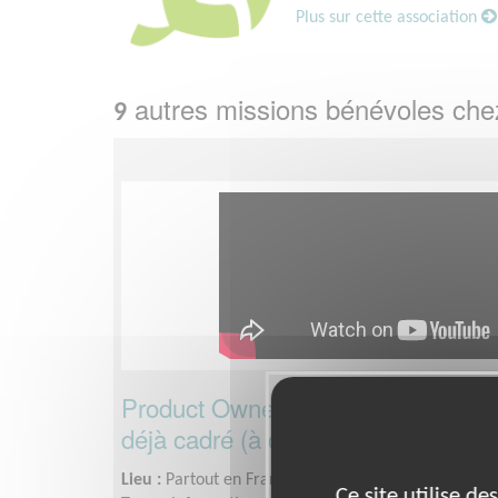
Plus sur cette association
autres missions bénévoles ch
9
Product Owner delivery bénévole · 
déjà cadré (à distance)
Lieu :
Partout en France
Ce site utilise d