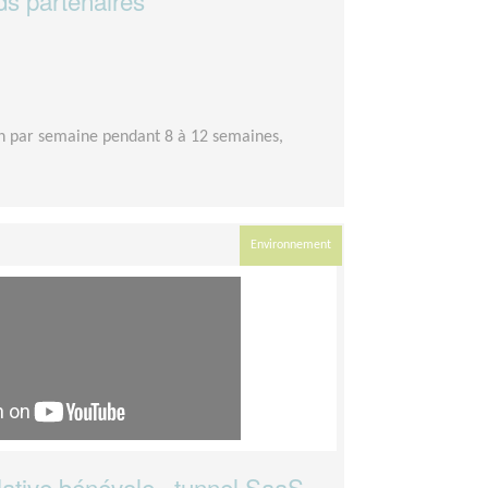
s partenaires
h par semaine pendant 8 à 12 semaines,
Environnement
ative bénévole · tunnel SaaS,