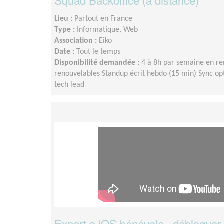
Squad Backoffice (à distance)
Lieu :
Partout en France
Type :
Informatique, Web
Association :
Eiko
Date :
Tout le temps
Disponibilité demandée :
4 à 8h par semaine en r
renouvelables Standup écrit hebdo (15 min) Sync op
tech lead
Expert·e iOS bénévole · débloquer 