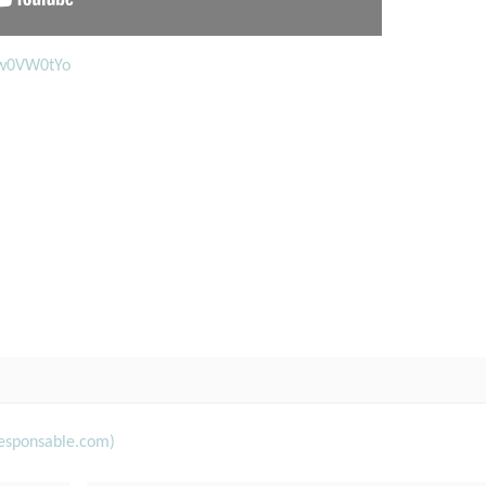
xw0VW0tYo
-responsable.com)