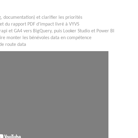
 documentation) et clarifier les priorités
 et du rapport PDF d'impact livré à VYVS
trapi et GA4 vers BigQuery, puis Looker Studio et Power BI
faire monter les bénévoles data en compétence
 de route data