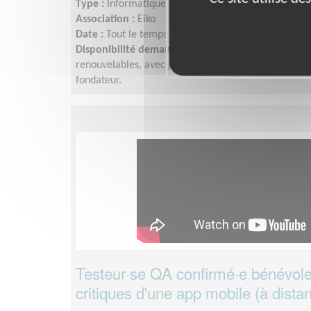
Type :
Informatique, Web
Association :
Eiko
Date :
Tout le temps
Disponibilité demandée :
5 à 8h par semaine en re
renouvelables, avec passation progressive. Sync he
fondateur.
Testeur·se QA confirmé·e bénévole
critiques d'une app mobile (à dista