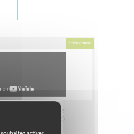
Environnement
rmé·e bénévole · tests
écologique (à distance)
 souhaitez activer