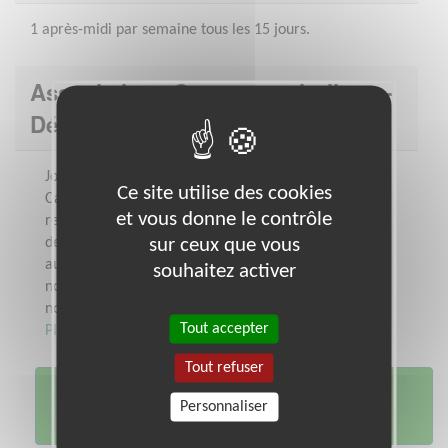
1 après-midi par semaine tous les 15 jours.
Association : Secours catholique -
Délégation MAINE ET LOIRE
Jour après jour, au Secours Catholique -
Ce site utilise des cookies
Caritas France, nous agissons pour faire
et vous donne le contrôle
reculer la pauvreté et les inégalités.Près
de 60000 bénévoles s'engagent en France
sur ceux que vous
aux côtés des personnes défavorisées et
souhaitez activer
non à leur place.En les impliquant dans
nos actions, en...
Tout accepter
Plus sur cette association
Tout refuser
Je me porte
Personnaliser
volontaire