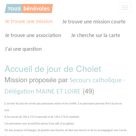
Panneau de gestion des cookies
Affic
la
navig
Je trouve une mission
Je trouve une mission courte
Je trouve une association
Je cherche sur la carte
J'ai une question
Accueil de jour de Cholet
Mission proposée par
Secours catholique -
(49)
Délégation MAINE ET LOIRE
L'accueil de jour est ouvert aux personnes seules et/ou isolées. Les personnes peuvent être à la rue ou
non.
Il est ouvert de 14h à 17h le mercredi et de 13h à 17h le vendredi.
Les personnes sont accueillies autour d'un café, d'un gâteau.
On leur propose d'échanger, de prendre une douche, de faire une lessive et de les accompagner vers l'accès