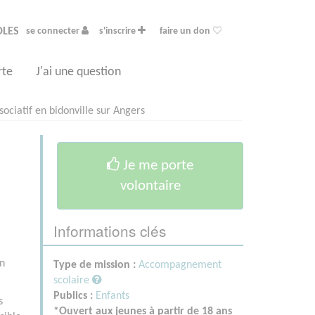
OLES
se connecter
s'inscrire
faire un don
rte
J'ai une question
ciatif en bidonville sur Angers
Je me porte
volontaire
Informations clés
on
Type de mission :
Accompagnement
scolaire
Publics :
Enfants
s
*Ouvert aux jeunes à partir de 18 ans