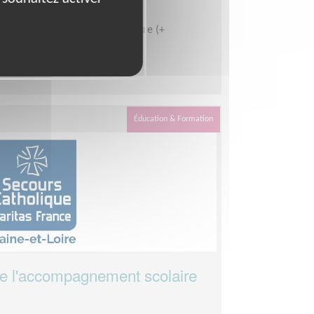
s par semaine d'au moins 1 heure (+
ement d'un an souhaité.
Éducation & Formation
de l'accompagnement scolaire