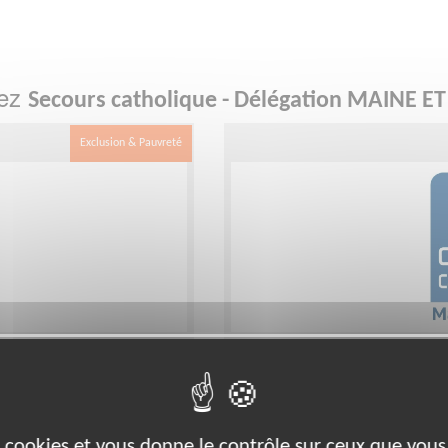
hez
Secours catholique - Délégation MAINE ET
Exclusion & Pauvreté
Apprentissage du fran
Lieu :
ANGERS (49000)
Type :
Alphabétisation, Français
es cookies et vous donne le contrôle sur ceux que vous
E ET LOIRE
Association :
Secours catholique