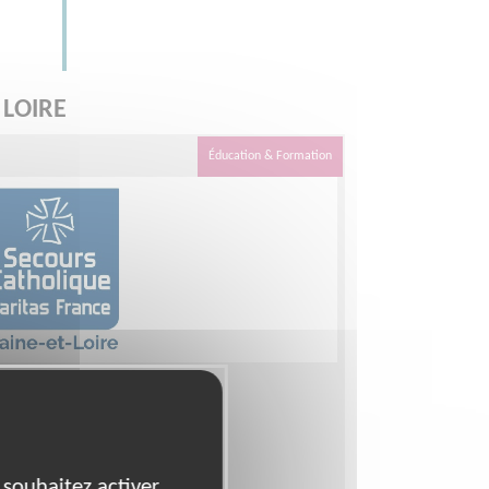
 LOIRE
Éducation & Formation
çais à Angers
 Langue Étrangère
 souhaitez activer
 - Délégation MAINE ET LOIRE