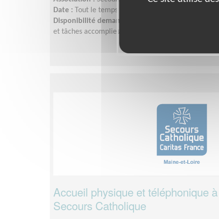
Date :
Tout le temps
Disponibilité demandée :
De 1 demi-journée par se
et tâches accomplies.
Accueil physique et téléphonique à
Secours Catholique