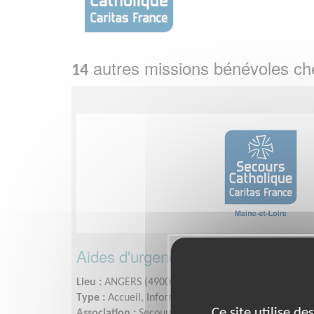
autres missions bénévoles c
14
Aides d'urgence d'Angers
Lieu :
ANGERS (49000)
Type :
Accueil, Information
Ce site utilise d
Association :
Secours catholique - Délégation MAIN