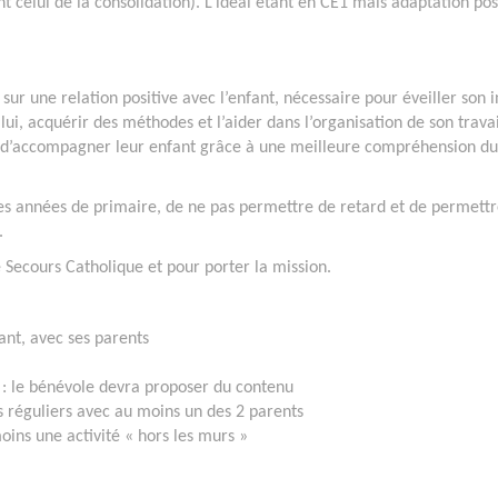
t celui de la consolidation). L’idéal étant en CE1 mais adaptation pos
r une relation positive avec l’enfant, nécessaire pour éveiller son i
 lui, acquérir des méthodes et l’aider dans l’organisation de son travai
nts d’accompagner leur enfant grâce à une meilleure compréhension du
ères années de primaire, de ne pas permettre de retard et de permett
.
 Secours Catholique et pour porter la mission.
nt, avec ses parents
: le bénévole devra proposer du contenu
s réguliers avec au moins un des 2 parents
moins une activité « hors les murs »