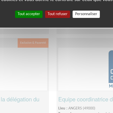
Date :
Tout le temps
maine suivant disponibiliés
Disponibilité demandée :
1 cour
Tout accepter
Tout refuser
Personnaliser
formations et rencontres). Engag
Exclusion & Pauvreté
 la délégation du
Equipe coordinatrice 
Lieu :
ANGERS (49000)