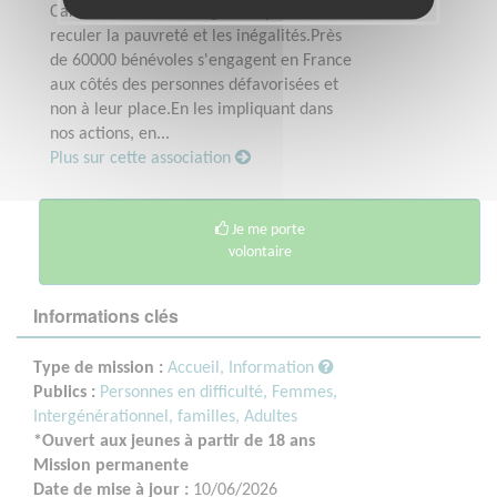
Caritas France, nous agissons pour faire
reculer la pauvreté et les inégalités.Près
de 60000 bénévoles s'engagent en France
aux côtés des personnes défavorisées et
non à leur place.En les impliquant dans
nos actions, en...
Plus sur cette association
Je me porte
volontaire
Informations clés
Type de mission :
Accueil, Information
Publics :
Personnes en difficulté,
Femmes,
Intergénérationnel, familles,
Adultes
*Ouvert aux jeunes à partir de 18 ans
Mission permanente
Date de mise à jour :
10/06/2026