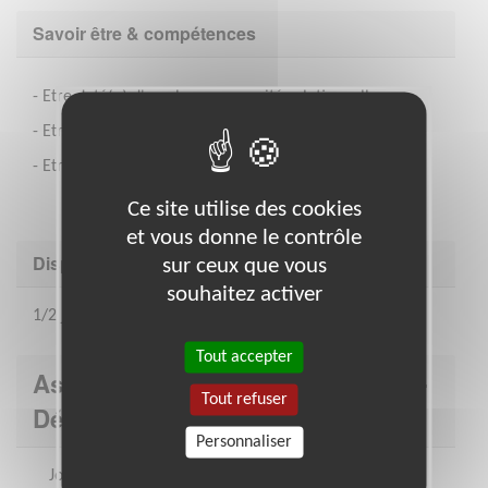
Savoir être & compétences
- Etre doté(e) d'une bonne capacité relationnelle.
- Etre bienveillant.
- Etre à l'écoute.
Ce site utilise des cookies
et vous donne le contrôle
Disponibilité demandée
sur ceux que vous
souhaitez activer
1/2 journée par semaine (celle que vous souhaitez)
Tout accepter
Association : Secours catholique -
Tout refuser
Délégation MAINE ET LOIRE
Personnaliser
Jour après jour, au Secours Catholique -